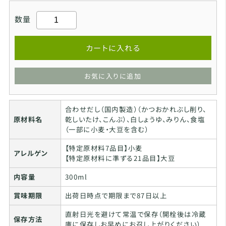
数量
カートに入れる
お気に入りに追加
合わせだし（国内製造）（かつおかれぶし削り、
原材料名
乾しいたけ、こんぶ）、白しょうゆ、みりん、食塩
（一部に小麦・大豆を含む）
【特定原材料7品目】小麦
アレルゲン
【特定原材料に準ずる21品目】大豆
内容量
300ml
賞味期限
出荷日時点で期限まで87日以上
直射日光を避けて常温で保存（開栓後は冷蔵
保存方法
庫に保存しお早めにお召し上がりください）