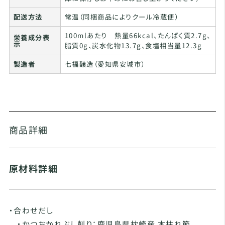
配送方法
常温（同梱商品によりクール冷蔵便）
100mlあたり 熱量66kcal、たんぱく質2.7g、
栄養成分表
示
脂質0g、炭水化物13.7g、食塩相当量12.3g
製造者
七福醸造（愛知県安城市）
商品詳細
原材料詳細
・合わせだし
・かつおかれぶし削り：鹿児島県枕崎産 本枯れ節