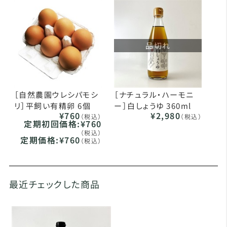
品切れ
［自然農園ウレシパモシ
［ナチュラル・ハーモニ
リ］平飼い有精卵 6個
ー］白しょうゆ 360ml
¥760
¥2,980
（税込）
（税込）
定期初回価格:
¥760
（税込）
定期価格:
¥760
（税込）
最近チェックした商品