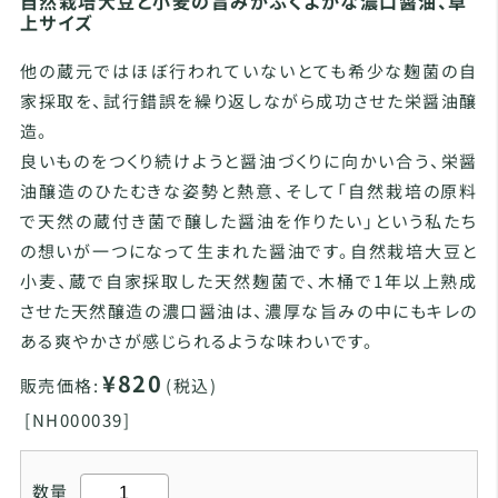
自然栽培大豆と小麦の旨みがふくよかな濃口醤油、卓
上サイズ
他の蔵元ではほぼ行われていないとても希少な麹菌の自
家採取を、試行錯誤を繰り返しながら成功させた栄醤油醸
造。
良いものをつくり続けようと醤油づくりに向かい合う、栄醤
油醸造のひたむきな姿勢と熱意、そして「自然栽培の原料
で天然の蔵付き菌で醸した醤油を作りたい」という私たち
の想いが一つになって生まれた醤油です。自然栽培大豆と
小麦、蔵で自家採取した天然麹菌で、木桶で1年以上熟成
させた天然醸造の濃口醤油は、濃厚な旨みの中にもキレの
ある爽やかさが感じられるような味わいです。
¥820
販売価格:
(税込)
[
NH000039]
数量