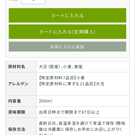
カートに入れる
カートに入れる(定期購入)
お気に入りに追加
原材料名
大豆（国産）、小麦、食塩
【特定原材料7品目】小麦
アレルゲン
【特定原材料に準ずる21品目】大豆
内容量
200ml
賞味期限
出荷日時点で期限まで87日以上
直射日光、高温多湿を避けて常温で保存（開栓
保存方法
後は冷蔵庫に保存しお早めにお召し上がりく