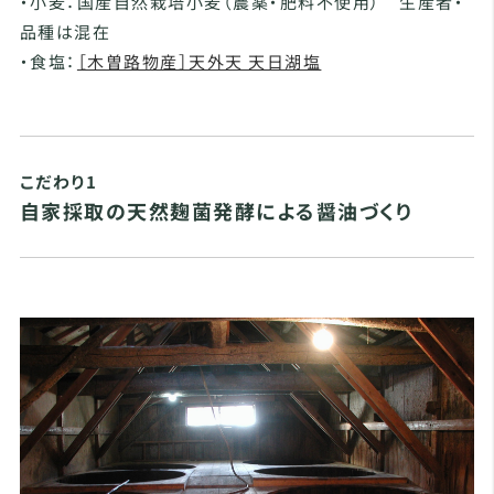
・小麦：国産自然栽培小麦（農薬・肥料不使用） 生産者・
品種は混在
・食塩：
［木曽路物産］天外天 天日湖塩
こだわり1
自家採取の天然麹菌発酵による醤油づくり