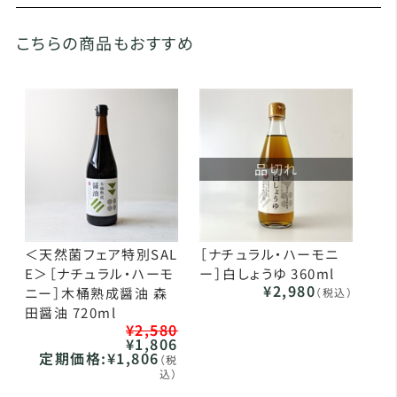
こちらの商品もおすすめ
品切れ
＜天然菌フェア特別SAL
［ナチュラル・ハーモニ
E＞［ナチュラル・ハーモ
ー］白しょうゆ 360ml
¥2,980
ニー］木桶熟成醤油 森
（税込）
田醤油 720ml
¥2,580
¥1,806
定期価格:
¥1,806
（税
込）