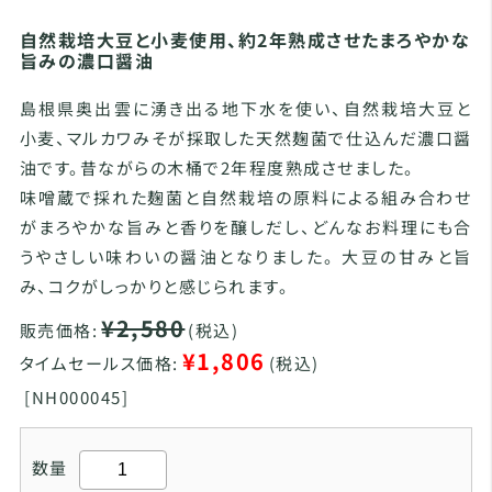
自然栽培大豆と小麦使用、約2年熟成させたまろやかな
旨みの濃口醤油
島根県奥出雲に湧き出る地下水を使い、自然栽培大豆と
小麦、マルカワみそが採取した天然麹菌で仕込んだ濃口醤
油です。昔ながらの木桶で2年程度熟成させました。
味噌蔵で採れた麹菌と自然栽培の原料による組み合わせ
がまろやかな旨みと香りを醸しだし、どんなお料理にも合
うやさしい味わいの醤油となりました。 大豆の甘みと旨
み、コクがしっかりと感じられます。
¥2,580
販売価格:
(税込)
¥1,806
タイムセールス価格:
(税込)
[
NH000045]
数量