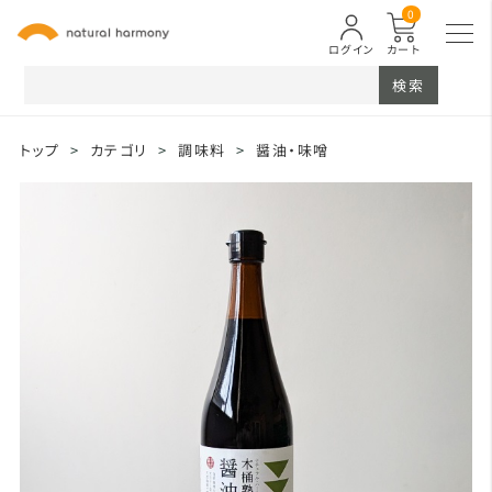
0
ログイン
カート
検索
トップ
>
カテゴリ
>
調味料
>
醤油・味噌