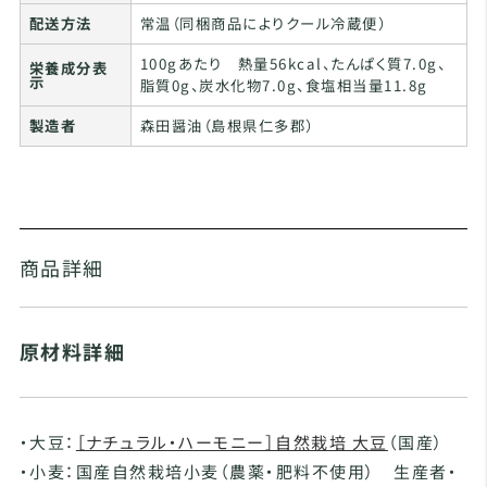
配送方法
常温（同梱商品によりクール冷蔵便）
100gあたり 熱量56kcal、たんぱく質7.0g、
栄養成分表
示
脂質0g、炭水化物7.0g、食塩相当量11.8g
製造者
森田醤油（島根県仁多郡）
商品詳細
原材料詳細
・大豆：
［ナチュラル・ハーモニー］自然栽培 大豆
（国産）
・小麦：国産自然栽培小麦（農薬・肥料不使用） 生産者・