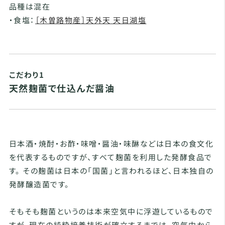
品種は混在
・食塩：
［木曽路物産］天外天 天日湖塩
こだわり1
天然麹菌で仕込んだ醤油
日本酒・焼酎・お酢・味噌・醤油・味醂などは日本の食文化
を代表するものですが、すべて麹菌を利用した発酵食品で
す。 その麹菌は日本の「国菌」と言われるほど、日本独自の
発酵醸造菌です。
そもそも麹菌というのは本来空気中に浮遊しているもので
すが、現在の純粋培養技術が確立するまでは、空気中から