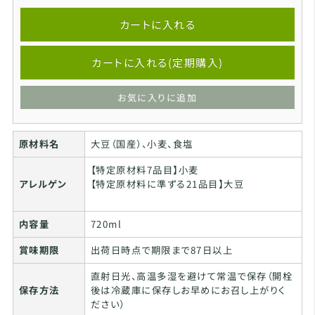
カートに入れる
カートに入れる(定期購入)
お気に入りに追加
原材料名
大豆（国産）、小麦、食塩
【特定原材料7品目】小麦
アレルゲン
【特定原材料に準ずる21品目】大豆
内容量
720ml
賞味期限
出荷日時点で期限まで87日以上
直射日光、高温多湿を避けて常温で保存（開栓
保存方法
後は冷蔵庫に保存しお早めにお召し上がりく
ださい）