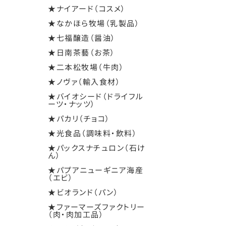
★ナイアード（コスメ）
★なかほら牧場（乳製品）
★七福醸造（醤油）
★日南茶藝（お茶）
★二本松牧場（牛肉）
★ノヴァ（輸入食材）
★バイオシード（ドライフル
ーツ・ナッツ）
★パカリ（チョコ）
★光食品（調味料・飲料）
★パックスナチュロン（石け
ん）
★パプアニューギニア海産
（エビ）
★ビオランド（パン）
★ファーマーズファクトリー
（肉・肉加工品）