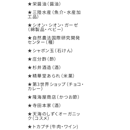
★栄醤油（醤油）
★三陸水産（魚介・水産加
工品）
★シオン・シオン・ガーゼ
（綿製品・ベビー）
★自然農法国際研究開発
センター（種）
★シャボン玉（石けん）
★庄分酢（酢）
★杉井酒造（酒）
★精華堂あられ（米菓）
★第3世界ショップ（チョコ・
カレー）
★隆海屋商店（かつお節）
★寺田本家（酒）
★天海のしずくオーガニッ
ク（コスメ）
★トカプチ(牛肉・ワイン)