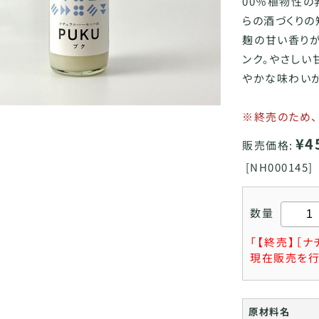
00％植物性の
らの酒づくりの
麹の甘い香りが
ンク。やさしい
やかな味わいが
※終売のため、
¥4
販売価格:
[
NH000145]
数量
「【終売】［ナ
現在販売を行
原材料名