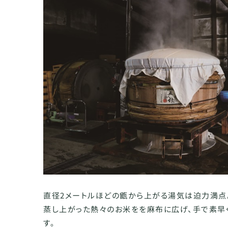
直径2メートルほどの甑から上がる湯気は迫力満点
蒸し上がった熱々のお米をを麻布に広げ、手で素早
す。