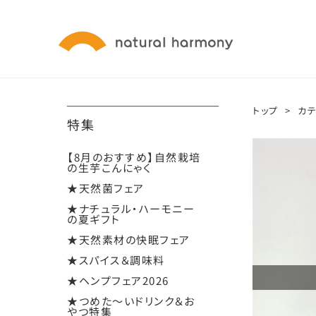
トップ
>
カ
特集
【8月のおすすめ】自然栽培
の生芋こんにゃく
★天然菌フェア
★ナチュラル・ハーモニー
の夏ギフト
★天然素材の快眠フェア
★スパイス＆調味料
★ヘンプフェア2026
★つめた～いドリンク＆お
やつ特集