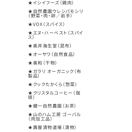
★イシイフーズ（鶏肉）
★自然農園ウレシパモシリ
（野菜・肉・卵／岩手）
★VOX（スパイス）
★エヌ・ハーベスト（スパイ
ス）
★奥井海生堂（昆布）
★オーサワ（自然食品）
★奥和（干物）
★ガラリ オーガニック（布
製品）
★クックたかくら（惣菜）
★クリスタルコーヒー（珈
琲）
★健一自然農園（お茶）
★山のハム工房 ゴーバル
（肉加工品）
★壽屋漬物道場（漬物）