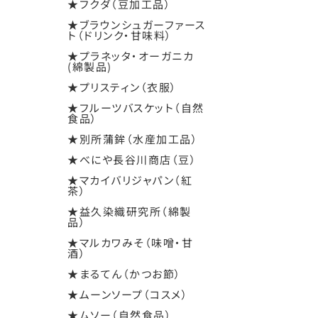
★フクダ（豆加工品）
★ブラウンシュガーファース
ト（ドリンク・甘味料）
★プラネッタ・オーガニカ
(綿製品)
★プリスティン（衣服）
★フルーツバスケット（自然
食品）
★別所蒲鉾（水産加工品）
★べにや長谷川商店（豆）
★マカイバリジャパン（紅
茶）
★益久染織研究所（綿製
品）
★マルカワみそ（味噌・甘
酒）
★まるてん（かつお節）
★ムーンソープ（コスメ）
★ムソー（自然食品）