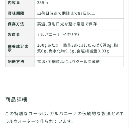
内容量
355ml
賞味期限
出荷日時点で期限まで87日以上
保存方法
高温、直射日光を避け常温で保存
製造者
ガルバニーナ（イタリア）
100gあたり 熱量38kcal、たんぱく質0g、脂
栄養成分表
示
質0g、炭水化物9.5g、食塩相当量0.03g
配送方法
常温（同梱商品によりクール冷蔵便）
商品詳細
この特別なコーラは、ガルバニーナの伝統的な製法とミネ
ラルウォーターで作られています。