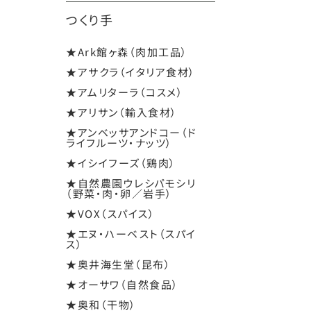
つくり手
★Ark館ヶ森（肉加工品）
★アサクラ（イタリア食材）
★アムリターラ（コスメ）
★アリサン（輸入食材）
★アンベッサアンドコー（ド
ライフルーツ・ナッツ）
★イシイフーズ（鶏肉）
★自然農園ウレシパモシリ
（野菜・肉・卵／岩手）
★VOX（スパイス）
★エヌ・ハーベスト（スパイ
ス）
★奥井海生堂（昆布）
★オーサワ（自然食品）
★奥和（干物）