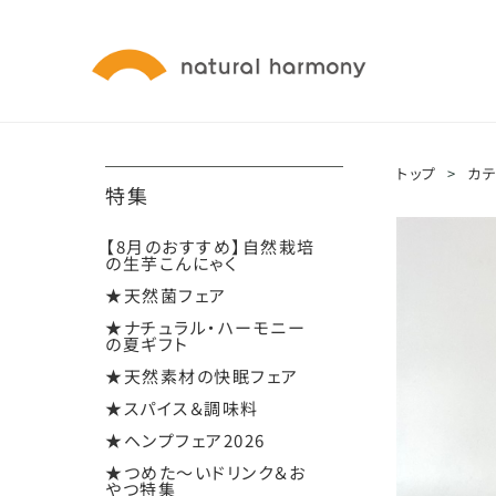
トップ
>
カ
特集
【8月のおすすめ】自然栽培
の生芋こんにゃく
★天然菌フェア
★ナチュラル・ハーモニー
の夏ギフト
★天然素材の快眠フェア
★スパイス＆調味料
★ヘンプフェア2026
★つめた～いドリンク＆お
やつ特集