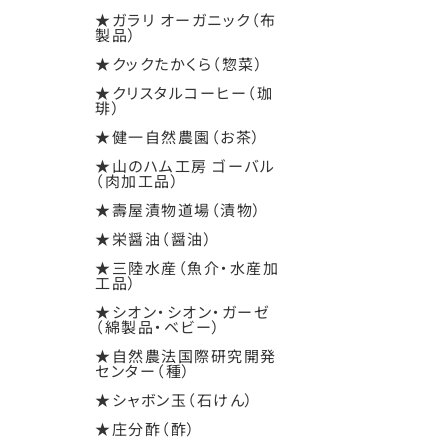
★ガラリ オーガニック（布
製品）
★クックたかくら（惣菜）
★クリスタルコーヒー（珈
琲）
★健一自然農園（お茶）
★山のハム工房 ゴーバル
（肉加工品）
★壽屋漬物道場（漬物）
★栄醤油（醤油）
★三陸水産（魚介・水産加
工品）
★シオン・シオン・ガーゼ
（綿製品・ベビー）
★自然農法国際研究開発
センター（種）
★シャボン玉（石けん）
★庄分酢（酢）