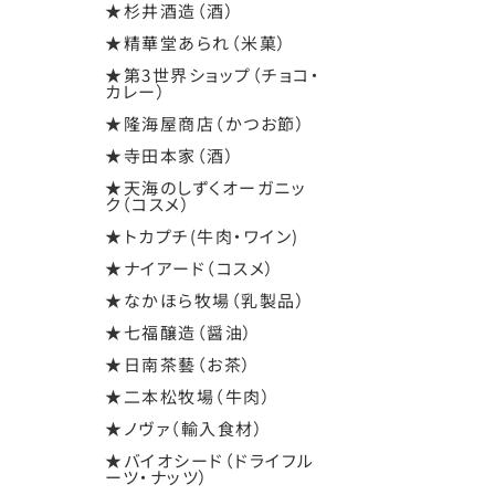
★杉井酒造（酒）
★精華堂あられ（米菓）
★第3世界ショップ（チョコ・
カレー）
★隆海屋商店（かつお節）
★寺田本家（酒）
★天海のしずくオーガニッ
ク（コスメ）
★トカプチ(牛肉・ワイン)
★ナイアード（コスメ）
★なかほら牧場（乳製品）
★七福醸造（醤油）
★日南茶藝（お茶）
★二本松牧場（牛肉）
★ノヴァ（輸入食材）
★バイオシード（ドライフル
ーツ・ナッツ）