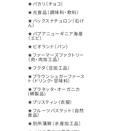
★パカリ（チョコ）
★光食品（調味料・飲料）
★パックスナチュロン（石け
ん）
★パプアニューギニア海産
（エビ）
★ビオランド（パン）
★ファーマーズファクトリー
（肉・肉加工品）
★フクダ（豆加工品）
★ブラウンシュガーファース
ト（ドリンク・甘味料）
★プラネッタ・オーガニカ
(綿製品)
★プリスティン（衣服）
★フルーツバスケット（自然
食品）
★別所蒲鉾（水産加工品）