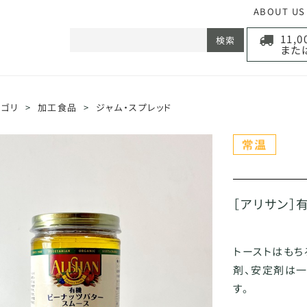
ABOUT US
11,
検索
また
テゴリ
>
加工食品
>
ジャム・スプレッド
［アリサン］
トーストはもち
剤、安定剤は一
す。