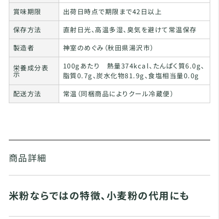
賞味期限
出荷日時点で期限まで42日以上
保存方法
直射日光、高温多湿、臭気を避けて常温保存
製造者
神室のめぐみ（秋田県湯沢市）
100gあたり 熱量374kcal、たんぱく質6.0g、
栄養成分表
示
脂質0.7g、炭水化物81.9g、食塩相当量0.0g
配送方法
常温（同梱商品によりクール冷蔵便）
商品詳細
米粉ならではの特徴、小麦粉の代用にも