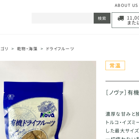
ABOUT US
11,
検索
また
テゴリ
>
乾物・海藻
>
ドライフルーツ
［ノヴァ］有
濃厚な甘みと
トルコ・イズミ
した最大サイ
一切使わない