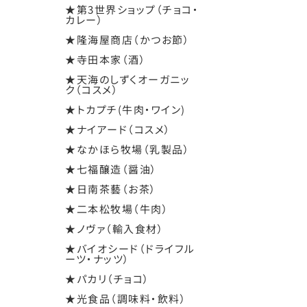
★第3世界ショップ（チョコ・
カレー）
★隆海屋商店（かつお節）
★寺田本家（酒）
★天海のしずくオーガニッ
ク（コスメ）
★トカプチ(牛肉・ワイン)
★ナイアード（コスメ）
★なかほら牧場（乳製品）
★七福醸造（醤油）
★日南茶藝（お茶）
★二本松牧場（牛肉）
★ノヴァ（輸入食材）
★バイオシード（ドライフル
ーツ・ナッツ）
★パカリ（チョコ）
★光食品（調味料・飲料）