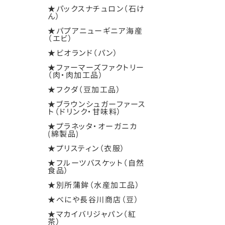
★パックスナチュロン（石け
ん）
★パプアニューギニア海産
（エビ）
★ビオランド（パン）
★ファーマーズファクトリー
（肉・肉加工品）
★フクダ（豆加工品）
★ブラウンシュガーファース
ト（ドリンク・甘味料）
★プラネッタ・オーガニカ
(綿製品)
★プリスティン（衣服）
★フルーツバスケット（自然
食品）
★別所蒲鉾（水産加工品）
★べにや長谷川商店（豆）
★マカイバリジャパン（紅
茶）