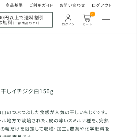
商品基準
ご利用ガイド
お問い合わせ
ログアウト
0
000円以上で送料割引
は無料
（一部商品のぞく）
ログイン
カート
機干しイチジク白150g
独自のつぶつぶした食感が人気の干しいちじくです。
ール地方で栽培された、皮の薄いスミルナ種を、完熟
ズの粒だけを限定して収穫・加工。農薬や化学肥料を
有機認定品です。