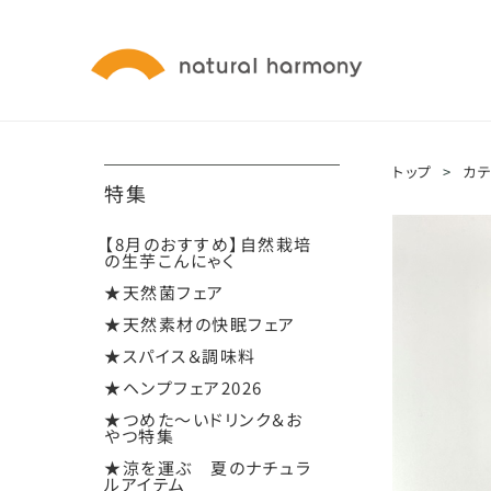
トップ
>
カ
特集
【8月のおすすめ】自然栽培
の生芋こんにゃく
★天然菌フェア
★天然素材の快眠フェア
★スパイス＆調味料
★ヘンプフェア2026
★つめた～いドリンク＆お
やつ特集
★涼を運ぶ 夏のナチュラ
ルアイテム