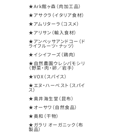
★Ark館ヶ森（肉加工品）
★アサクラ（イタリア食材）
★アムリターラ（コスメ）
★アリサン（輸入食材）
★アンベッサアンドコー（ド
ライフルーツ・ナッツ）
★イシイフーズ（鶏肉）
★自然農園ウレシパモシリ
（野菜・肉・卵／岩手）
★VOX（スパイス）
★エヌ・ハーベスト（スパイ
ス）
★奥井海生堂（昆布）
★オーサワ（自然食品）
★奥和（干物）
★ガラリ オーガニック（布
製品）