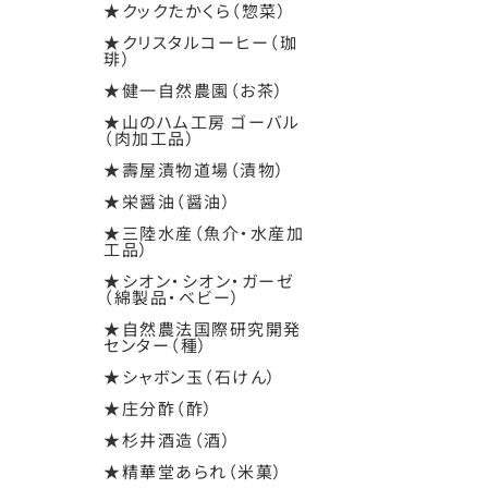
★クックたかくら（惣菜）
★クリスタルコーヒー（珈
琲）
★健一自然農園（お茶）
★山のハム工房 ゴーバル
（肉加工品）
★壽屋漬物道場（漬物）
★栄醤油（醤油）
★三陸水産（魚介・水産加
工品）
★シオン・シオン・ガーゼ
（綿製品・ベビー）
★自然農法国際研究開発
センター（種）
★シャボン玉（石けん）
★庄分酢（酢）
★杉井酒造（酒）
★精華堂あられ（米菓）