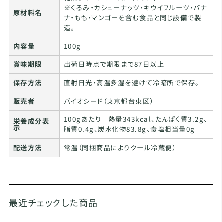
※くるみ・カシューナッツ・キウイフルーツ・バナ
原材料名
ナ・もも・マンゴーを含む食品と同じ設備で製
造。
内容量
100g
賞味期限
出荷日時点で期限まで87日以上
保存方法
直射日光・高温多湿を避けて冷暗所で保存。
販売者
バイオシード（東京都台東区）
100gあたり 熱量343kcal、たんぱく質3.2g、
栄養成分表
示
脂質0.4g、炭水化物83.8g、食塩相当量0g
配送方法
常温（同梱商品によりクール冷蔵便）
最近チェックした商品