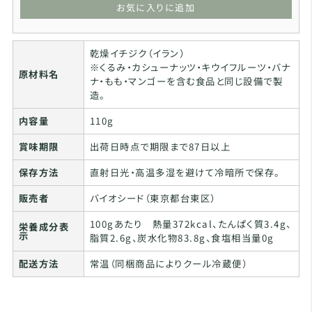
お気に入りに追加
乾燥イチジク（イラン）
※くるみ・カシューナッツ・キウイフルーツ・バナ
原材料名
ナ・もも・マンゴーを含む食品と同じ設備で製
造。
内容量
110g
賞味期限
出荷日時点で期限まで87日以上
保存方法
直射日光・高温多湿を避けて冷暗所で保存。
販売者
バイオシード（東京都台東区）
100gあたり 熱量372kcal、たんぱく質3.4g、
栄養成分表
示
脂質2.6g、炭水化物83.8g、食塩相当量0g
配送方法
常温（同梱商品によりクール冷蔵便）