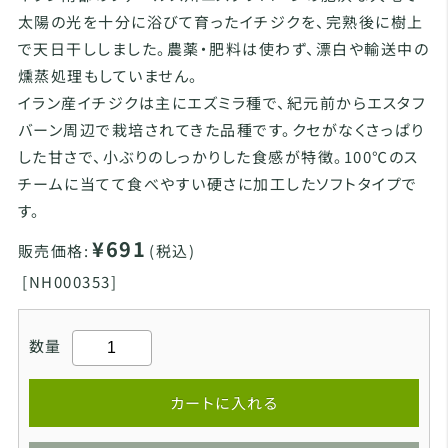
太陽の光を十分に浴びて育ったイチジクを、完熟後に樹上
で天日干ししました。農薬・肥料は使わず、漂白や輸送中の
燻蒸処理もしていません。
イラン産イチジクは主にエズミラ種で、紀元前からエスタフ
バーン周辺で栽培されてきた品種です。クセがなくさっぱり
した甘さで、小ぶりのしっかりした食感が特徴。100℃のス
チームに当てて食べやすい硬さに加工したソフトタイプで
す。
¥691
販売価格:
(税込)
[
NH000353]
数量
カートに入れる