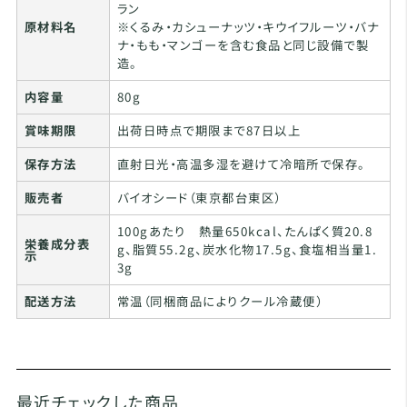
ラン
原材料名
※くるみ・カシューナッツ・キウイフルーツ・バナ
ナ・もも・マンゴーを含む食品と同じ設備で製
造。
内容量
80g
賞味期限
出荷日時点で期限まで87日以上
保存方法
直射日光・高温多湿を避けて冷暗所で保存。
販売者
バイオシード（東京都台東区）
100gあたり 熱量650kcal、たんぱく質20.8
栄養成分表
g、脂質55.2g、炭水化物17.5g、食塩相当量1.
示
3g
配送方法
常温（同梱商品によりクール冷蔵便）
最近チェックした商品