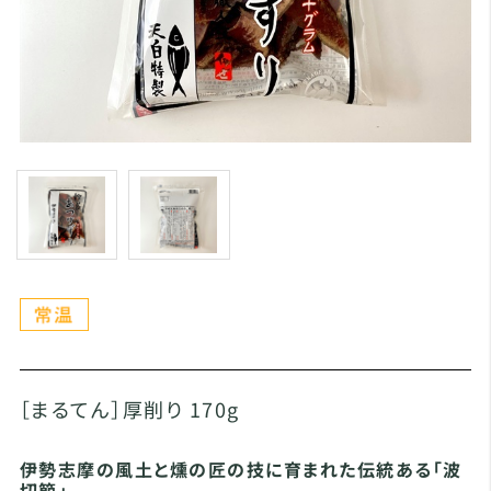
［まるてん］厚削り 170g
伊勢志摩の風土と燻の匠の技に育まれた伝統ある「波
切節」