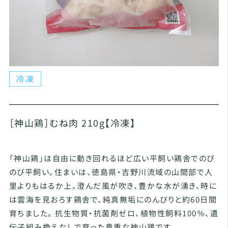
［神山鶏］むね肉 210g【冷凍】
「神山鶏」は自由に動き回れるほど広い平飼い鶏舎でのび
のび平飼い。住まいは、徳島県・吉野川流域の山間部で人
里よりもはるか上。澄んだ風が吹き、豊かな水が湧き、時に
は雲海を見おろす鶏舎で、純真無垢にのんびりと約60日間
育ちました。 抗生物質・抗菌剤ゼロ、植物性飼料100％、遺
伝子組み換えなしで育った貴重な神山鶏です。