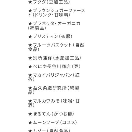
★フクダ（豆加工品）
★ブラウンシュガーファース
ト（ドリンク・甘味料）
★プラネッタ・オーガニカ
(綿製品)
★プリスティン（衣服）
★フルーツバスケット（自然
食品）
★別所蒲鉾（水産加工品）
★べにや長谷川商店（豆）
★マカイバリジャパン（紅
茶）
★益久染織研究所（綿製
品）
★マルカワみそ（味噌・甘
酒）
★まるてん（かつお節）
★ムーンソープ（コスメ）
★ムソー（自然食品）