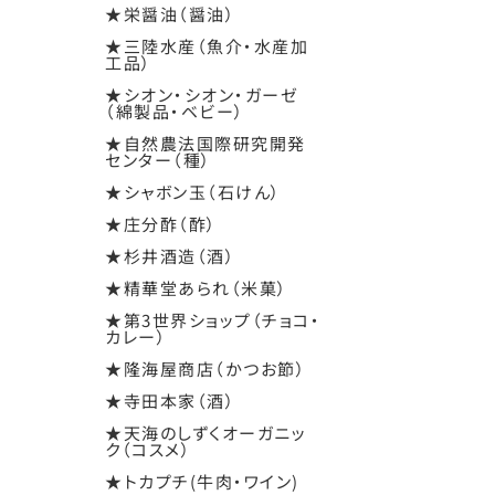
★栄醤油（醤油）
★三陸水産（魚介・水産加
工品）
★シオン・シオン・ガーゼ
（綿製品・ベビー）
★自然農法国際研究開発
センター（種）
★シャボン玉（石けん）
★庄分酢（酢）
★杉井酒造（酒）
★精華堂あられ（米菓）
★第3世界ショップ（チョコ・
カレー）
★隆海屋商店（かつお節）
★寺田本家（酒）
★天海のしずくオーガニッ
ク（コスメ）
★トカプチ(牛肉・ワイン)