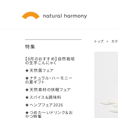
トップ
>
カ
特集
【8月のおすすめ】自然栽培
の生芋こんにゃく
★天然菌フェア
★ナチュラル・ハーモニー
の夏ギフト
★天然素材の快眠フェア
★スパイス＆調味料
★ヘンプフェア2026
★つめた～いドリンク＆お
やつ特集