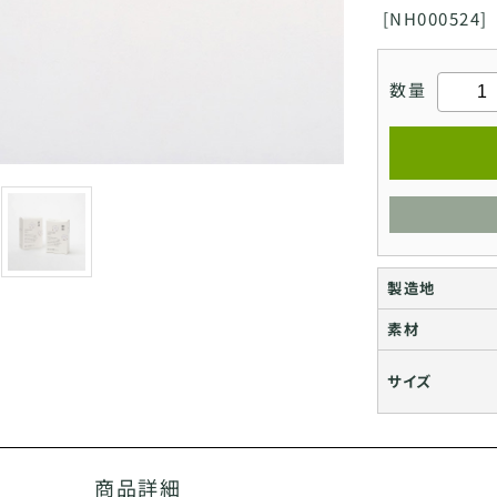
[
NH000524]
数量
製造地
素材
サイズ
商品詳細