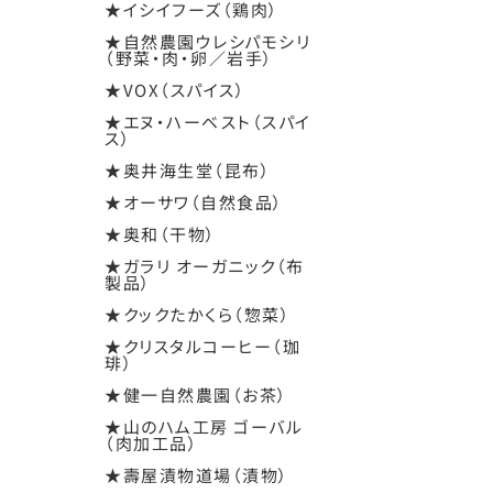
★イシイフーズ（鶏肉）
★自然農園ウレシパモシリ
（野菜・肉・卵／岩手）
★VOX（スパイス）
★エヌ・ハーベスト（スパイ
ス）
★奥井海生堂（昆布）
★オーサワ（自然食品）
★奥和（干物）
★ガラリ オーガニック（布
製品）
★クックたかくら（惣菜）
★クリスタルコーヒー（珈
琲）
★健一自然農園（お茶）
★山のハム工房 ゴーバル
（肉加工品）
★壽屋漬物道場（漬物）