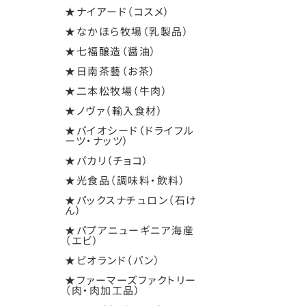
★ナイアード（コスメ）
★なかほら牧場（乳製品）
★七福醸造（醤油）
★日南茶藝（お茶）
★二本松牧場（牛肉）
★ノヴァ（輸入食材）
★バイオシード（ドライフル
ーツ・ナッツ）
★パカリ（チョコ）
★光食品（調味料・飲料）
★パックスナチュロン（石け
ん）
★パプアニューギニア海産
（エビ）
★ビオランド（パン）
★ファーマーズファクトリー
（肉・肉加工品）