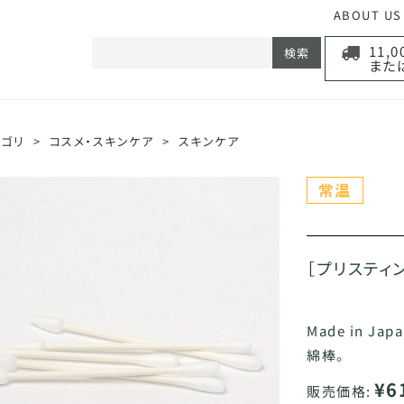
ABOUT US
11,
検索
また
テゴリ
>
コスメ・スキンケア
>
スキンケア
［プリスティ
Made in 
綿棒。
¥6
販売価格: