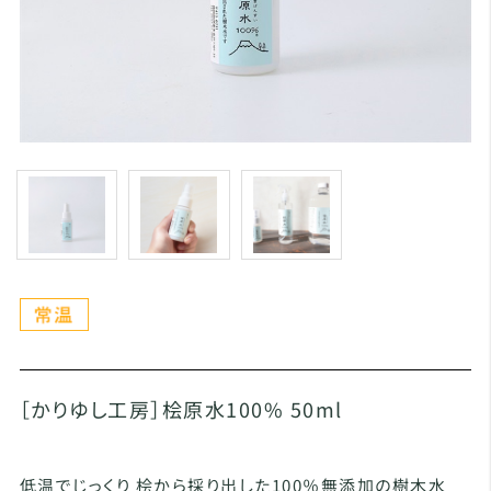
［かりゆし工房］桧原水100% 50ml
低温でじっくり 桧から採り出した100％無添加の樹木水