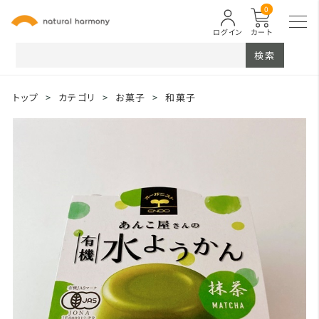
0
ログイン
カート
検索
トップ
>
カテゴリ
>
お菓子
>
和菓子