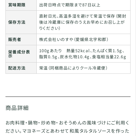
賞味期限
出荷日時点で期限まで87日以上
直射日光、高温多湿を避けて常温で保存（開封
保存方法
後は冷蔵庫に保存のうえお早めにお召し上が
りください）
販売者
株式会社いのすや（愛媛県北宇和郡）
100gあたり 熱量52kcal、たんぱく質1.5g、
栄養成分表
示
脂質0.5g、炭水化物10.4g、食塩相当量22.6g
配送方法
常温（同梱商品によりクール冷蔵便）
商品詳細
お肉料理・鍋物・炒め物・おそうめんの風味づけにご利用く
ださい。マヨネーズとあわせて和風タルタルソースを作った