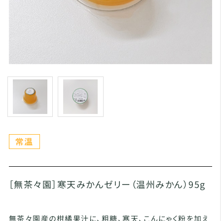
［無茶々園］寒天みかんゼリー（温州みかん）95g
無茶々園産の柑橘果汁に、粗糖、寒天、こんにゃく粉を加え