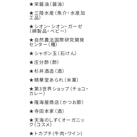
★栄醤油（醤油）
★三陸水産（魚介・水産加
工品）
★シオン・シオン・ガーゼ
（綿製品・ベビー）
★自然農法国際研究開発
センター（種）
★シャボン玉（石けん）
★庄分酢（酢）
★杉井酒造（酒）
★精華堂あられ（米菓）
★第3世界ショップ（チョコ・
カレー）
★隆海屋商店（かつお節）
★寺田本家（酒）
★天海のしずくオーガニッ
ク（コスメ）
★トカプチ(牛肉・ワイン)