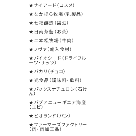
★ナイアード（コスメ）
★なかほら牧場（乳製品）
★七福醸造（醤油）
★日南茶藝（お茶）
★二本松牧場（牛肉）
★ノヴァ（輸入食材）
★バイオシード（ドライフル
ーツ・ナッツ）
★パカリ（チョコ）
★光食品（調味料・飲料）
★パックスナチュロン（石け
ん）
★パプアニューギニア海産
（エビ）
★ビオランド（パン）
★ファーマーズファクトリー
（肉・肉加工品）