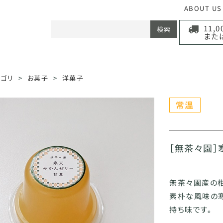
ABOUT US
11,
検索
また
テゴリ
>
お菓子
>
洋菓子
［無茶々園］
無茶々園産の柑
素朴な風味の
持ち味です。