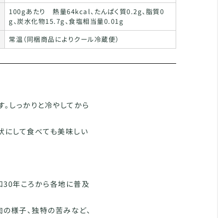
100gあたり 熱量64kcal、たんぱく質0.2g、脂質0
g、炭水化物15.7g、食塩相当量0.01g
常温（同梱商品によりクール冷蔵便）
す。しっかりと冷やしてから
ト状にして食べても美味しい
。
和30年ころから各地に普及
肉の様子、独特の苦みなど、