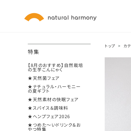
トップ
>
カ
特集
【8月のおすすめ】自然栽培
の生芋こんにゃく
★天然菌フェア
★ナチュラル・ハーモニー
の夏ギフト
★天然素材の快眠フェア
★スパイス＆調味料
★ヘンプフェア2026
★つめた～いドリンク＆お
やつ特集