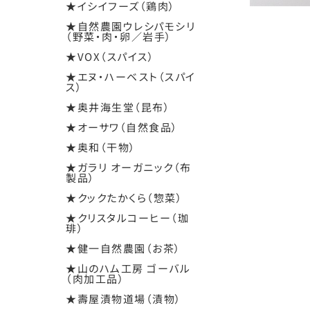
★イシイフーズ（鶏肉）
★自然農園ウレシパモシリ
（野菜・肉・卵／岩手）
★VOX（スパイス）
★エヌ・ハーベスト（スパイ
ス）
★奥井海生堂（昆布）
★オーサワ（自然食品）
★奥和（干物）
★ガラリ オーガニック（布
製品）
★クックたかくら（惣菜）
★クリスタルコーヒー（珈
琲）
★健一自然農園（お茶）
★山のハム工房 ゴーバル
（肉加工品）
★壽屋漬物道場（漬物）