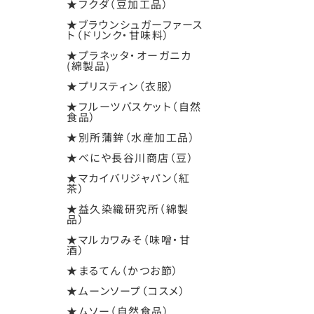
★フクダ（豆加工品）
★ブラウンシュガーファース
ト（ドリンク・甘味料）
★プラネッタ・オーガニカ
(綿製品)
★プリスティン（衣服）
★フルーツバスケット（自然
食品）
★別所蒲鉾（水産加工品）
★べにや長谷川商店（豆）
★マカイバリジャパン（紅
茶）
★益久染織研究所（綿製
品）
★マルカワみそ（味噌・甘
酒）
★まるてん（かつお節）
★ムーンソープ（コスメ）
★ムソー（自然食品）