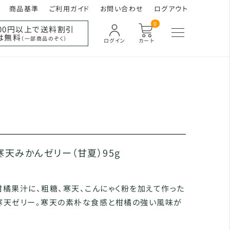
商品基準
ご利用ガイド
お問い合わせ
ログアウト
0
000円以上で送料割引
は無料
（一部商品のぞく）
ログイン
カート
寒天みかんゼリー（甘夏）95g
橘果汁に、粗糖、寒天、こんにゃく粉を加えて作った
寒天ゼリー。寒天の素朴な食感と柑橘の強い風味が