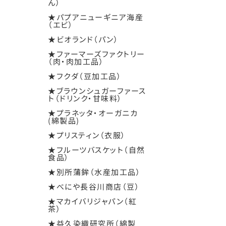
ん）
★パプアニューギニア海産
（エビ）
★ビオランド（パン）
★ファーマーズファクトリー
（肉・肉加工品）
★フクダ（豆加工品）
★ブラウンシュガーファース
ト（ドリンク・甘味料）
★プラネッタ・オーガニカ
(綿製品)
★プリスティン（衣服）
★フルーツバスケット（自然
食品）
★別所蒲鉾（水産加工品）
★べにや長谷川商店（豆）
★マカイバリジャパン（紅
茶）
★益久染織研究所（綿製