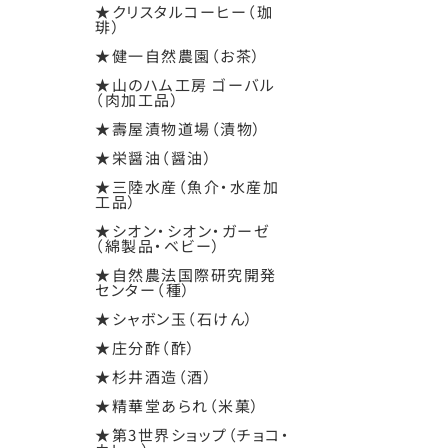
★クリスタルコーヒー（珈
琲）
★健一自然農園（お茶）
★山のハム工房 ゴーバル
（肉加工品）
★壽屋漬物道場（漬物）
★栄醤油（醤油）
★三陸水産（魚介・水産加
工品）
★シオン・シオン・ガーゼ
（綿製品・ベビー）
★自然農法国際研究開発
センター（種）
★シャボン玉（石けん）
★庄分酢（酢）
★杉井酒造（酒）
★精華堂あられ（米菓）
★第3世界ショップ（チョコ・