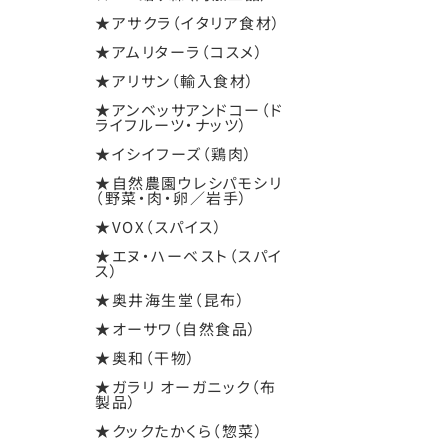
★アサクラ（イタリア食材）
★アムリターラ（コスメ）
★アリサン（輸入食材）
★アンベッサアンドコー（ド
ライフルーツ・ナッツ）
★イシイフーズ（鶏肉）
★自然農園ウレシパモシリ
（野菜・肉・卵／岩手）
★VOX（スパイス）
★エヌ・ハーベスト（スパイ
ス）
★奥井海生堂（昆布）
★オーサワ（自然食品）
★奥和（干物）
★ガラリ オーガニック（布
製品）
★クックたかくら（惣菜）