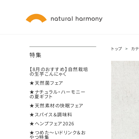
トップ
>
カ
特集
【8月のおすすめ】自然栽培
の生芋こんにゃく
★天然菌フェア
★ナチュラル・ハーモニー
の夏ギフト
★天然素材の快眠フェア
★スパイス＆調味料
★ヘンプフェア2026
★つめた～いドリンク＆お
やつ特集