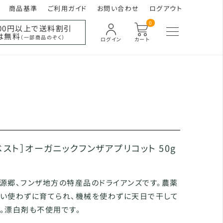
商品基準
ご利用ガイド
お問い合わせ
ログアウト
0
000円以上で送料割引
は無料
（一部商品のぞく）
ログイン
カート
ベスト］オーガニックフンザアプリコット 50g
源郷、フンザ地方の特産品のドライアンズです。農薬
さい使わずに育てられ、機械を使わずに天日で干して
。漂白剤も不使用です。