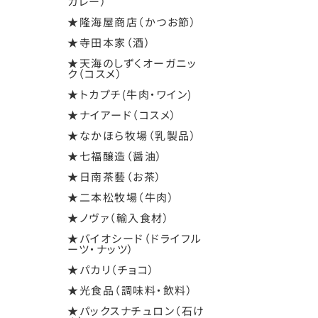
カレー）
★隆海屋商店（かつお節）
★寺田本家（酒）
★天海のしずくオーガニッ
ク（コスメ）
★トカプチ(牛肉・ワイン)
★ナイアード（コスメ）
★なかほら牧場（乳製品）
★七福醸造（醤油）
★日南茶藝（お茶）
★二本松牧場（牛肉）
★ノヴァ（輸入食材）
★バイオシード（ドライフル
ーツ・ナッツ）
★パカリ（チョコ）
★光食品（調味料・飲料）
★パックスナチュロン（石け