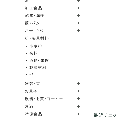
油
加工食品
乾物・海藻
麺・パン
お米・もち
粉・製菓材料
・ 小麦粉
・ 米粉
・ 酒粕・米麹
・ 製菓材料
・ 他
雑穀・豆
お菓子
飲料・お茶・コーヒー
お酒
冷凍食品
最近チェ