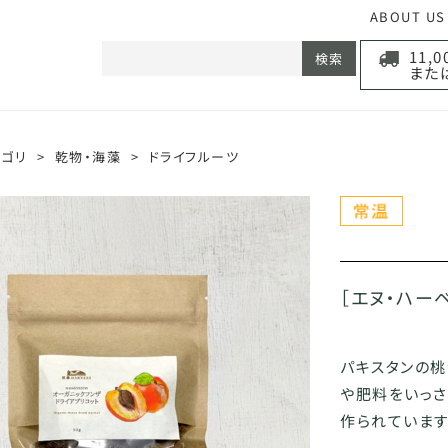
ABOUT US
11,
検索
また
テゴリ
>
乾物・海藻
>
ドライフルーツ
［エヌ・ハー
パキスタンの桃
や肥料をいっ
作られています