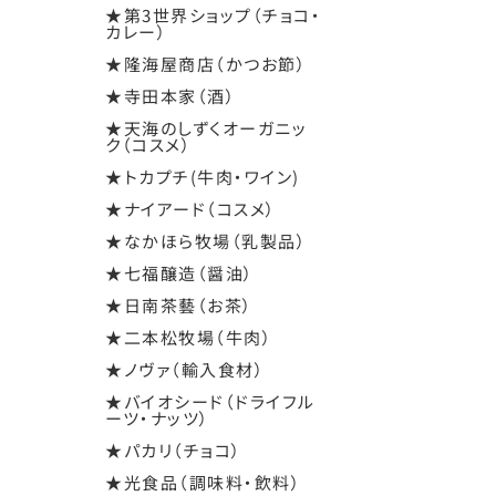
★第3世界ショップ（チョコ・
カレー）
★隆海屋商店（かつお節）
★寺田本家（酒）
★天海のしずくオーガニッ
ク（コスメ）
★トカプチ(牛肉・ワイン)
★ナイアード（コスメ）
★なかほら牧場（乳製品）
★七福醸造（醤油）
★日南茶藝（お茶）
★二本松牧場（牛肉）
★ノヴァ（輸入食材）
★バイオシード（ドライフル
ーツ・ナッツ）
★パカリ（チョコ）
★光食品（調味料・飲料）