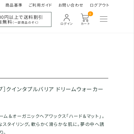
商品基準
ご利用ガイド
お問い合わせ
ログアウト
0
000円以上で送料割引
は無料
（一部商品のぞく）
ログイン
カート
プ］クインタプルバリア ドリームウォーカー
ーム＆オーガニックヘアワックス「ハード＆マット」。
なスタイリング。軟らかく滑らかな肌に。夢の中へ誘
り。