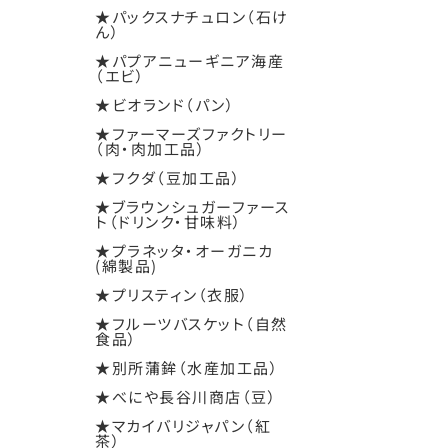
★パックスナチュロン（石け
ん）
★パプアニューギニア海産
（エビ）
★ビオランド（パン）
★ファーマーズファクトリー
（肉・肉加工品）
★フクダ（豆加工品）
★ブラウンシュガーファース
ト（ドリンク・甘味料）
★プラネッタ・オーガニカ
(綿製品)
★プリスティン（衣服）
★フルーツバスケット（自然
食品）
★別所蒲鉾（水産加工品）
★べにや長谷川商店（豆）
★マカイバリジャパン（紅
茶）