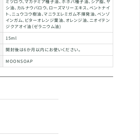
ミツロウ、マカデミア種子油､ホホバ種子油、シア脂、ヤ
シ油、カルナウバロウ、ローズマリーエキス、ベントナイ
ト、ニュウコウ樹油、マニラエレミガム不揮発油、ベンゾ
インガム、ビターオレンジ葉油、オレンジ油、ニオイテン
ジクアオイ油（ゼラニウム油)
15ml
開封後は6か月以内にお使いください。
MOONSOAP