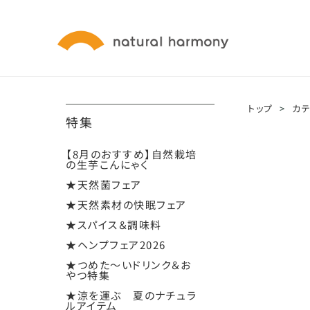
トップ
>
カ
特集
【8月のおすすめ】自然栽培
の生芋こんにゃく
★天然菌フェア
★天然素材の快眠フェア
★スパイス＆調味料
★ヘンプフェア2026
★つめた～いドリンク＆お
やつ特集
★涼を運ぶ 夏のナチュラ
ルアイテム