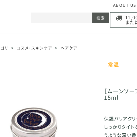
ABOUT US
11,
検索
また
テゴリ
>
コスメ・スキンケア
>
ヘアケア
［ムーンソー
15ml
保護バリアクリ
しっかりタイト
うような深い香