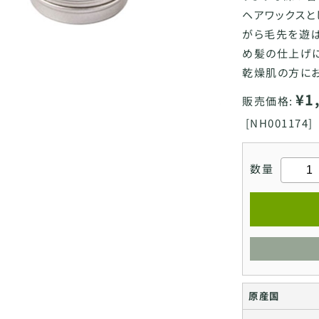
ヘアワックスと
がら毛先を遊ば
め髪の仕上げ
乾燥肌の方にお
¥1
販売価格:
[
NH001174]
数量
原産国