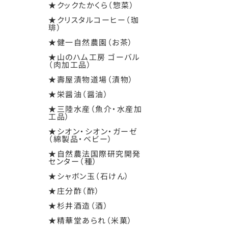
★クックたかくら（惣菜）
★クリスタルコーヒー（珈
琲）
★健一自然農園（お茶）
★山のハム工房 ゴーバル
（肉加工品）
★壽屋漬物道場（漬物）
★栄醤油（醤油）
★三陸水産（魚介・水産加
工品）
★シオン・シオン・ガーゼ
（綿製品・ベビー）
★自然農法国際研究開発
センター（種）
★シャボン玉（石けん）
★庄分酢（酢）
★杉井酒造（酒）
★精華堂あられ（米菓）