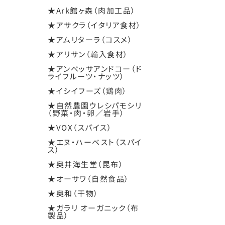
★Ark館ヶ森（肉加工品）
★アサクラ（イタリア食材）
★アムリターラ（コスメ）
★アリサン（輸入食材）
★アンベッサアンドコー（ド
ライフルーツ・ナッツ）
★イシイフーズ（鶏肉）
★自然農園ウレシパモシリ
（野菜・肉・卵／岩手）
★VOX（スパイス）
★エヌ・ハーベスト（スパイ
ス）
★奥井海生堂（昆布）
★オーサワ（自然食品）
★奥和（干物）
★ガラリ オーガニック（布
製品）