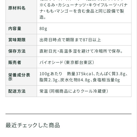
※くるみ・カシューナッツ・キウイフルーツ・バナ
原材料名
ナ・もも・マンゴーを含む食品と同じ設備で製
造。
内容量
80g
賞味期限
出荷日時点で期限まで87日以上
保存方法
直射日光・高温多湿を避けて冷暗所で保存。
販売者
バイオシード（東京都台東区）
100gあたり 熱量375kcal、たんぱく質3.8g、
栄養成分表
示
脂質2.3g、炭水化物84.8g、食塩相当量0g
配送方法
常温（同梱商品によりクール冷蔵便）
最近チェックした商品