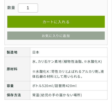
数量
カートに入れる
お気に入りに追加
製造地
日本
水、カリ石ケン素地（植物性油脂、※水酸化K)
原材料
※水酸化K：苛性カリとよばれるアルカリ剤。液
体石鹸の材料として用いられる。
容量
ボトル520ml/詰替用420ml
保存方法
常温(幼児の手の届かない場所)