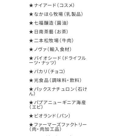
★ナイアード（コスメ）
★なかほら牧場（乳製品）
★七福醸造（醤油）
★日南茶藝（お茶）
★二本松牧場（牛肉）
★ノヴァ（輸入食材）
★バイオシード（ドライフル
ーツ・ナッツ）
★パカリ（チョコ）
★光食品（調味料・飲料）
★パックスナチュロン（石け
ん）
★パプアニューギニア海産
（エビ）
★ビオランド（パン）
★ファーマーズファクトリー
（肉・肉加工品）