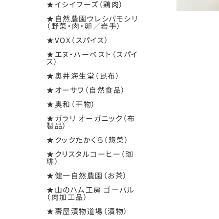
★イシイフーズ（鶏肉）
★自然農園ウレシパモシリ
（野菜・肉・卵／岩手）
★VOX（スパイス）
★エヌ・ハーベスト（スパイ
ス）
★奥井海生堂（昆布）
★オーサワ（自然食品）
★奥和（干物）
★ガラリ オーガニック（布
製品）
★クックたかくら（惣菜）
★クリスタルコーヒー（珈
琲）
★健一自然農園（お茶）
★山のハム工房 ゴーバル
（肉加工品）
★壽屋漬物道場（漬物）