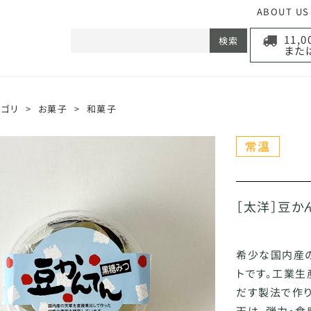
ABOUT US
11,
検索
また
テゴリ
>
お菓子
>
和菓子
［太洋］豆かん
希少な国内産
トです。工業
だす製法で作
天は、弾力・食