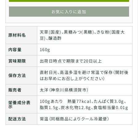
お気に入りに追加
天草(国産)、黒糖みつ(黒糖)、きな粉(国産大
原材料名
豆)、醸造酢
内容量
160g
賞味期限
出荷日時点で期限まで20日以上
直射日光、高温多湿を避け常温で保存（開封後
保存方法
はお早めにお召し上がりください）
販売者
太洋（神奈川県横須賀市）
100gあたり 熱量77kcal、たんぱく質3.0g、
栄養成分表
示
脂質1.5g、炭水化物12.8g、食塩相当量0.01g
配送方法
常温（同梱商品によりクール冷蔵便）