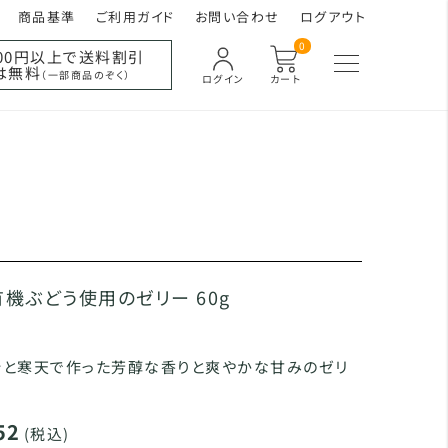
商品基準
ご利用ガイド
お問い合わせ
ログアウト
0
000円以上で送料割引
は無料
（一部商品のぞく）
ログイン
カート
有機ぶどう使用のゼリー 60g
汁と寒天で作った芳醇な香りと爽やかな甘みのゼリ
52
(税込)