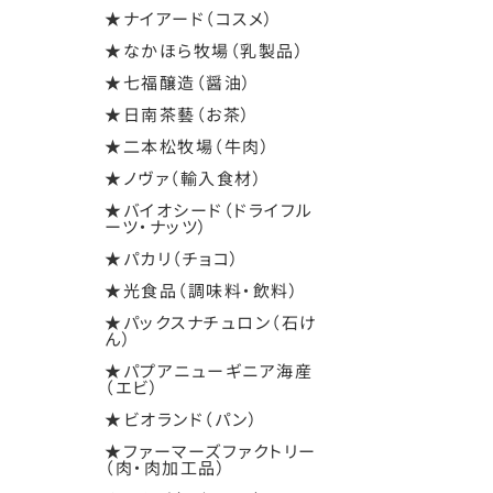
★ナイアード（コスメ）
★なかほら牧場（乳製品）
★七福醸造（醤油）
★日南茶藝（お茶）
★二本松牧場（牛肉）
★ノヴァ（輸入食材）
★バイオシード（ドライフル
ーツ・ナッツ）
★パカリ（チョコ）
★光食品（調味料・飲料）
★パックスナチュロン（石け
ん）
★パプアニューギニア海産
（エビ）
★ビオランド（パン）
★ファーマーズファクトリー
（肉・肉加工品）