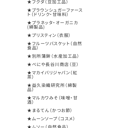
★フクダ（豆加工品）
★ブラウンシュガーファース
ト（ドリンク・甘味料）
★プラネッタ・オーガニカ
(綿製品)
★プリスティン（衣服）
★フルーツバスケット（自然
食品）
★別所蒲鉾（水産加工品）
★べにや長谷川商店（豆）
★マカイバリジャパン（紅
茶）
★益久染織研究所（綿製
品）
★マルカワみそ（味噌・甘
酒）
★まるてん（かつお節）
★ムーンソープ（コスメ）
★ムソー（自然食品）