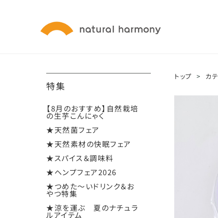
トップ
>
カ
特集
【8月のおすすめ】自然栽培
の生芋こんにゃく
★天然菌フェア
★天然素材の快眠フェア
★スパイス＆調味料
★ヘンプフェア2026
★つめた～いドリンク＆お
やつ特集
★涼を運ぶ 夏のナチュラ
ルアイテム