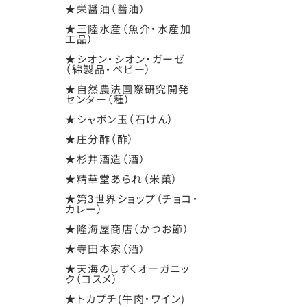
★栄醤油（醤油）
★三陸水産（魚介・水産加
工品）
★シオン・シオン・ガーゼ
（綿製品・ベビー）
★自然農法国際研究開発
センター（種）
★シャボン玉（石けん）
★庄分酢（酢）
★杉井酒造（酒）
★精華堂あられ（米菓）
★第3世界ショップ（チョコ・
カレー）
★隆海屋商店（かつお節）
★寺田本家（酒）
★天海のしずくオーガニッ
ク（コスメ）
★トカプチ(牛肉・ワイン)