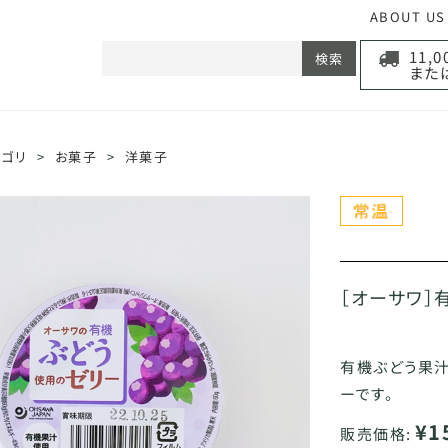
ABOUT US
11,
検索
また
テゴリ
>
お菓子
>
洋菓子
［オーサワ］
有機ぶどう果
ーです。
¥1
販売価格: