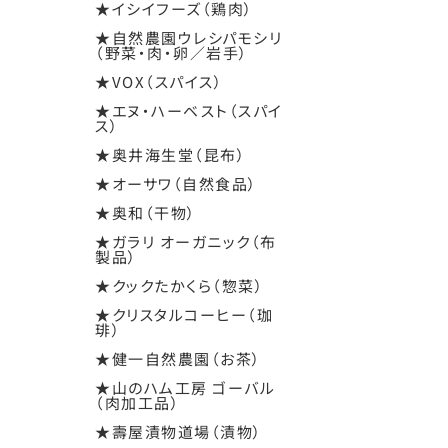
★イシイフーズ（鶏肉）
★自然農園ウレシパモシリ
（野菜・肉・卵／岩手）
★VOX（スパイス）
★エヌ・ハーベスト（スパイ
ス）
★奥井海生堂（昆布）
★オーサワ（自然食品）
★奥和（干物）
★ガラリ オーガニック（布
製品）
★クックたかくら（惣菜）
★クリスタルコーヒー（珈
琲）
★健一自然農園（お茶）
★山のハム工房 ゴーバル
（肉加工品）
★壽屋漬物道場（漬物）