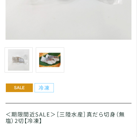
＜期限間近SALE＞［三陸水産］真だら切身（無
塩）2切【冷凍】