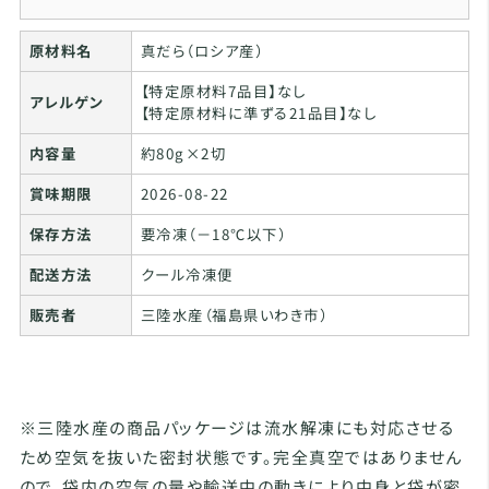
原材料名
真だら（ロシア産）
【特定原材料7品目】なし
アレルゲン
【特定原材料に準ずる21品目】なし
内容量
約80g×2切
賞味期限
2026-08-22
保存方法
要冷凍（－18℃以下）
配送方法
クール冷凍便
販売者
三陸水産（福島県いわき市）
※三陸水産の商品パッケージは流水解凍にも対応させる
ため空気を抜いた密封状態です。完全真空ではありません
ので、袋内の空気の量や輸送中の動きにより中身と袋が密