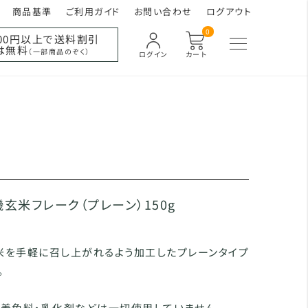
商品基準
ご利用ガイド
お問い合わせ
ログアウト
0
000円以上で送料割引
は無料
（一部商品のぞく）
ログイン
カート
機玄米フレーク（プレーン）150g
米を手軽に召し上がれるよう加工したプレーンタイプ
。
・着色料・乳化剤などは一切使用していません。