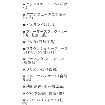
★パックスナチュロン（石け
ん）
★パプアニューギニア海産
（エビ）
★ビオランド（パン）
★ファーマーズファクトリー
（肉・肉加工品）
★フクダ（豆加工品）
★ブラウンシュガーファース
ト（ドリンク・甘味料）
★プラネッタ・オーガニカ
(綿製品)
★プリスティン（衣服）
★フルーツバスケット（自然
食品）
★別所蒲鉾（水産加工品）
★べにや長谷川商店（豆）
★マカイバリジャパン（紅
茶）