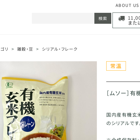
ABOUT US
11,
検索
また
テゴリ
>
雑穀・豆
>
シリアル・フレーク
［ムソー］有
国内産有機玄
のシリアルです
※合成保存料