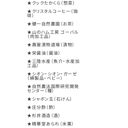
★クックたかくら（惣菜）
★クリスタルコーヒー（珈
琲）
★健一自然農園（お茶）
★山のハム工房 ゴーバル
（肉加工品）
★壽屋漬物道場（漬物）
★栄醤油（醤油）
★三陸水産（魚介・水産加
工品）
★シオン・シオン・ガーゼ
（綿製品・ベビー）
★自然農法国際研究開発
センター（種）
★シャボン玉（石けん）
★庄分酢（酢）
★杉井酒造（酒）
★精華堂あられ（米菓）