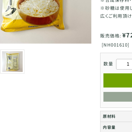
※砂糖は使用し
広くご利用頂け
¥7
販売価格:
[
NH001610]
数量
原材料
内容量