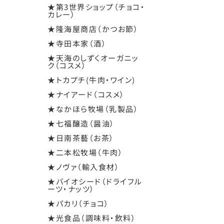
★第3世界ショップ（チョコ・
カレー）
★隆海屋商店（かつお節）
★寺田本家（酒）
★天海のしずくオーガニッ
ク（コスメ）
★トカプチ(牛肉・ワイン)
★ナイアード（コスメ）
★なかほら牧場（乳製品）
★七福醸造（醤油）
★日南茶藝（お茶）
★二本松牧場（牛肉）
★ノヴァ（輸入食材）
★バイオシード（ドライフル
ーツ・ナッツ）
★パカリ（チョコ）
★光食品（調味料・飲料）