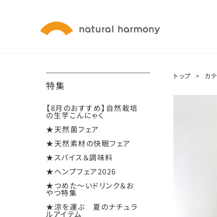
トップ
>
カ
特集
【8月のおすすめ】自然栽培
の生芋こんにゃく
★天然菌フェア
★天然素材の快眠フェア
★スパイス＆調味料
★ヘンプフェア2026
★つめた～いドリンク＆お
やつ特集
★涼を運ぶ 夏のナチュラ
ルアイテム