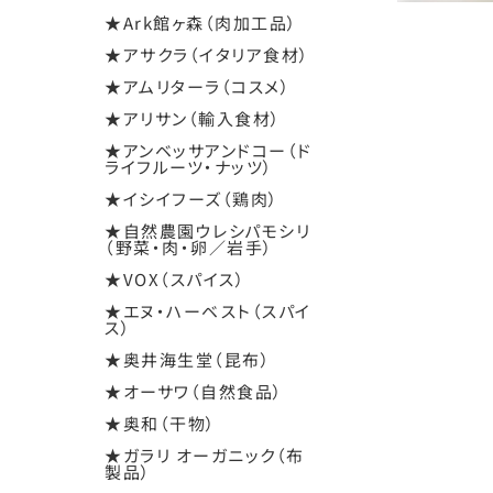
★Ark館ヶ森（肉加工品）
★アサクラ（イタリア食材）
★アムリターラ（コスメ）
★アリサン（輸入食材）
★アンベッサアンドコー（ド
ライフルーツ・ナッツ）
★イシイフーズ（鶏肉）
★自然農園ウレシパモシリ
（野菜・肉・卵／岩手）
★VOX（スパイス）
★エヌ・ハーベスト（スパイ
ス）
★奥井海生堂（昆布）
★オーサワ（自然食品）
★奥和（干物）
★ガラリ オーガニック（布
製品）