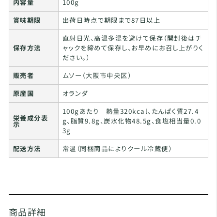
内容量
100g
賞味期限
出荷日時点で期限まで87日以上
直射日光、高温多湿を避けて保存（開封後はチ
保存方法
ャックを締めて保存し、お早めにお召し上がりく
ださい。）
販売者
ムソー（大阪市中央区）
原産国
オランダ
100gあたり 熱量320kcal、たんぱく質27.4
栄養成分表
g、脂質9.8g、炭水化物48.5g、食塩相当量0.0
示
3g
配送方法
常温（同梱商品によりクール冷蔵便）
商品詳細