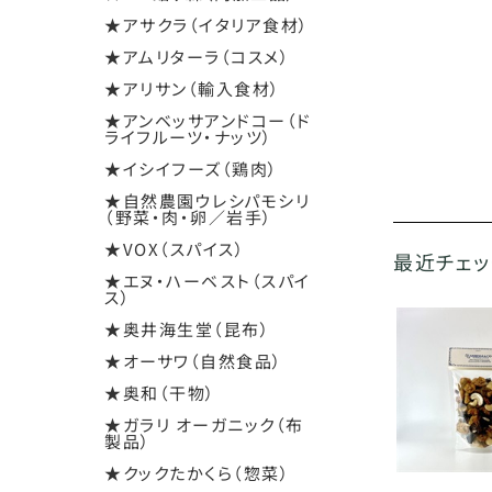
★アサクラ（イタリア食材）
★アムリターラ（コスメ）
★アリサン（輸入食材）
★アンベッサアンドコー（ド
ライフルーツ・ナッツ）
★イシイフーズ（鶏肉）
★自然農園ウレシパモシリ
（野菜・肉・卵／岩手）
★VOX（スパイス）
最近チェ
★エヌ・ハーベスト（スパイ
ス）
★奥井海生堂（昆布）
★オーサワ（自然食品）
★奥和（干物）
★ガラリ オーガニック（布
製品）
★クックたかくら（惣菜）