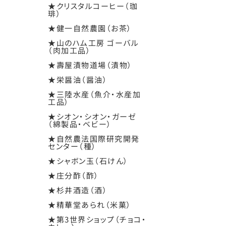
★クリスタルコーヒー（珈
琲）
★健一自然農園（お茶）
★山のハム工房 ゴーバル
（肉加工品）
★壽屋漬物道場（漬物）
★栄醤油（醤油）
★三陸水産（魚介・水産加
工品）
★シオン・シオン・ガーゼ
（綿製品・ベビー）
★自然農法国際研究開発
センター（種）
★シャボン玉（石けん）
★庄分酢（酢）
★杉井酒造（酒）
★精華堂あられ（米菓）
★第3世界ショップ（チョコ・