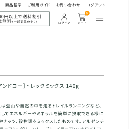
商品基準
ご利用ガイド
お問い合わせ
ログアウト
0
000円以上で送料割引
は無料
（一部商品のぞく）
ログイン
カート
ンドコー］トレックミックス 140g
スは登山や自然の中を走るトレイルランニングなど、
としてエネルギーやミネラルを簡単に摂取できる様に
やナッツ、穀物類をミックスしたものです。アルゼンチ
イラニアン・グリーンレーズン、イラニアン・ホワイトマ