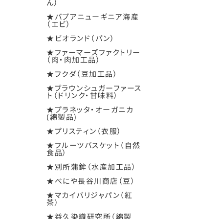
ん）
★パプアニューギニア海産
（エビ）
★ビオランド（パン）
★ファーマーズファクトリー
（肉・肉加工品）
★フクダ（豆加工品）
★ブラウンシュガーファース
ト（ドリンク・甘味料）
★プラネッタ・オーガニカ
(綿製品)
★プリスティン（衣服）
★フルーツバスケット（自然
食品）
★別所蒲鉾（水産加工品）
★べにや長谷川商店（豆）
★マカイバリジャパン（紅
茶）
★益久染織研究所（綿製