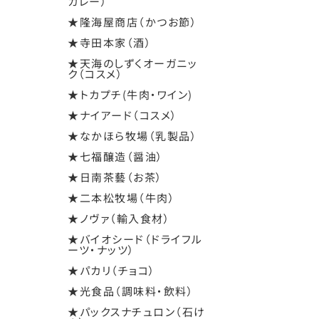
カレー）
★隆海屋商店（かつお節）
★寺田本家（酒）
★天海のしずくオーガニッ
ク（コスメ）
★トカプチ(牛肉・ワイン)
★ナイアード（コスメ）
★なかほら牧場（乳製品）
★七福醸造（醤油）
★日南茶藝（お茶）
★二本松牧場（牛肉）
★ノヴァ（輸入食材）
★バイオシード（ドライフル
ーツ・ナッツ）
★パカリ（チョコ）
★光食品（調味料・飲料）
★パックスナチュロン（石け