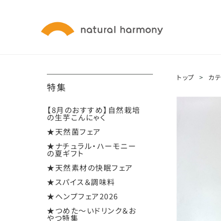
トップ
>
カ
特集
【8月のおすすめ】自然栽培
の生芋こんにゃく
★天然菌フェア
★ナチュラル・ハーモニー
の夏ギフト
★天然素材の快眠フェア
★スパイス＆調味料
★ヘンプフェア2026
★つめた～いドリンク＆お
やつ特集