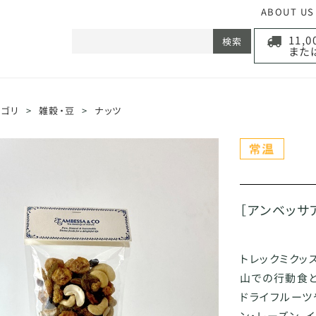
ABOUT US
11,
検索
また
テゴリ
>
雑穀・豆
>
ナッツ
［アンベッサア
トレックミクッ
山での行動食
ドライフルーツ
ン・レーズン、