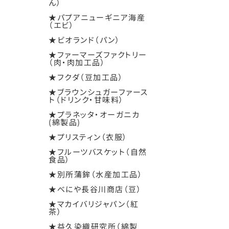
ん）
★パプアニューギニア海産
（エビ）
★ビオランド（パン）
★ファーマーズファクトリー
（肉・肉加工品）
★フクダ（豆加工品）
★ブラウンシュガーファース
ト（ドリンク・甘味料）
★プラネッタ・オーガニカ
(綿製品)
★プリスティン（衣服）
★フルーツバスケット（自然
食品）
★別所蒲鉾（水産加工品）
★べにや長谷川商店（豆）
★マカイバリジャパン（紅
茶）
★益久染織研究所（綿製