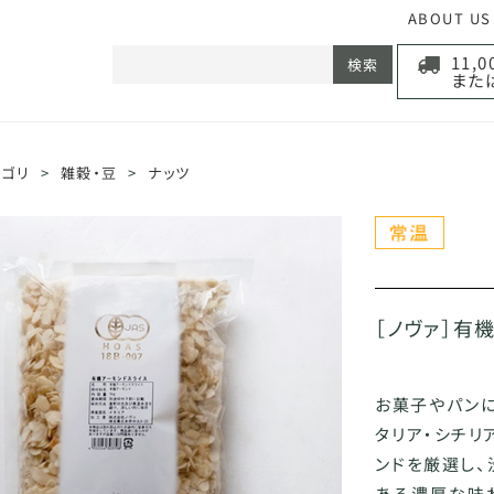
ABOUT US
11,
検索
また
テゴリ
>
雑穀・豆
>
ナッツ
［ノヴァ］有機
お菓子やパンに
タリア・シチリ
ンドを厳選し、
ある濃厚な味