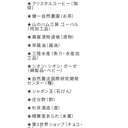
★クリスタルコーヒー（珈
琲）
★健一自然農園（お茶）
★山のハム工房 ゴーバル
（肉加工品）
★壽屋漬物道場（漬物）
★栄醤油（醤油）
★三陸水産（魚介・水産加
工品）
★シオン・シオン・ガーゼ
（綿製品・ベビー）
★自然農法国際研究開発
センター（種）
★シャボン玉（石けん）
★庄分酢（酢）
★杉井酒造（酒）
★精華堂あられ（米菓）
★第3世界ショップ（チョコ・