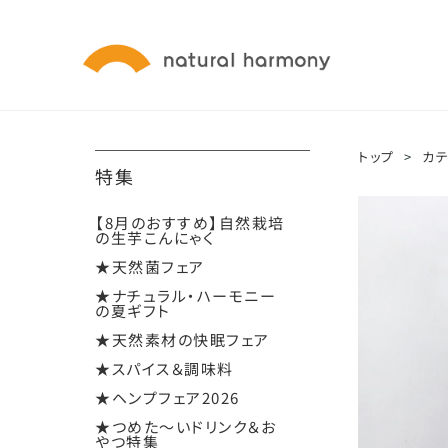
トップ
>
カ
特集
【8月のおすすめ】自然栽培
の生芋こんにゃく
★天然菌フェア
★ナチュラル・ハーモニー
の夏ギフト
★天然素材の快眠フェア
★スパイス＆調味料
★ヘンプフェア2026
★つめた～いドリンク＆お
やつ特集