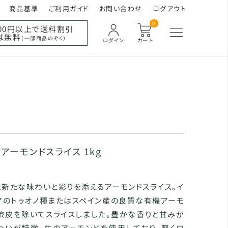
商品基準
ご利用ガイド
お問い合わせ
ログアウト
0
000円以上で送料割引
は無料
（一部商品のぞく）
ログイン
カート
アーモンドスライス 1kg
新たな味わいと彩りを添えるアーモンドスライス。イ
アのトゥオノ種またはスペイン産の良質な有機アーモ
渋皮を除いてスライスしました。豊かな香りと甘みが
わいが特徴。生のアーモンドを使用しており、軽くロ