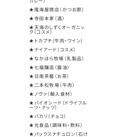
カレー）
★隆海屋商店（かつお節）
★寺田本家（酒）
★天海のしずくオーガニッ
ク（コスメ）
★トカプチ(牛肉・ワイン)
★ナイアード（コスメ）
★なかほら牧場（乳製品）
★七福醸造（醤油）
★日南茶藝（お茶）
★二本松牧場（牛肉）
★ノヴァ（輸入食材）
★バイオシード（ドライフル
ーツ・ナッツ）
★パカリ（チョコ）
★光食品（調味料・飲料）
★パックスナチュロン（石け