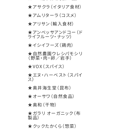
★アサクラ（イタリア食材）
★アムリターラ（コスメ）
★アリサン（輸入食材）
★アンベッサアンドコー（ド
ライフルーツ・ナッツ）
★イシイフーズ（鶏肉）
★自然農園ウレシパモシリ
（野菜・肉・卵／岩手）
★VOX（スパイス）
★エヌ・ハーベスト（スパイ
ス）
★奥井海生堂（昆布）
★オーサワ（自然食品）
★奥和（干物）
★ガラリ オーガニック（布
製品）
★クックたかくら（惣菜）