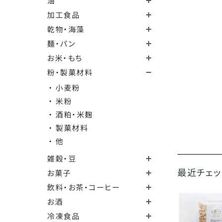
油
加工食品
乾物・海藻
麺・パン
お米・もち
粉・製菓材料
・ 小麦粉
・ 米粉
・ 酒粕・米麹
・ 製菓材料
・ 他
雑穀・豆
最近チェ
お菓子
飲料・お茶・コーヒー
お酒
冷凍食品