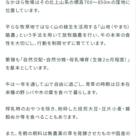
なかほら牧場はその北上山系の標高700～850mの窪地に
位置しています。
平らな牧草地ではなく山の植生を活用する「山地（やまち）
酪農」という手法を用いて放牧酪農を行い、牛の本来の食
性を大切にし、行動を制限せずに育てています。
繁殖も「自然交配・自然分娩・母乳哺育（生後2ヵ月程度）」
を基本としています。
牛は一年を通して山で自由に過ごし、青草の時期は日本在
来種の野シバや木の葉を食べで暮らします。
搾乳時のおやつを除き、粉砕した焙煎大豆・圧片小麦・雑
穀ぬか等を食べることもあります。
また、冬期の飼料は無農薬の草を発酵させたものや国産の