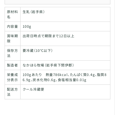
原材料
生乳（岩手県）
名
内容量
100g
賞味期
出荷日時点で期限まで12日以上
限
保存方
要冷蔵（10℃以下）
法
製造者
なかほら牧場（岩手県下閉伊郡）
栄養成
100gあたり 熱量786kcal、たんぱく質0.4g、脂質8
分表示
6.9g、炭水化物0.6g、食塩相当量0.01g
配送方
クール冷蔵便
法