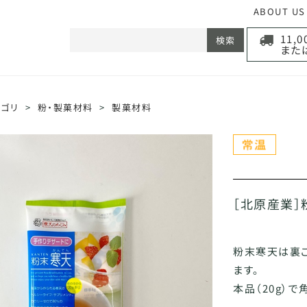
ABOUT US
11,
検索
また
テゴリ
>
粉・製菓材料
>
製菓材料
［北原産業］
粉末寒天は裏
ます。
本品（20g）