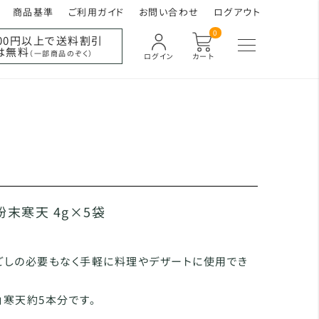
商品基準
ご利用ガイド
お問い合わせ
ログアウト
0
000円以上で送料割引
は無料
（一部商品のぞく）
ログイン
カート
粉末寒天 4g×5袋
ごしの必要もなく手軽に料理やデザートに使用でき
で角寒天約5本分です。