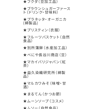
★フクダ（豆加工品）
★ブラウンシュガーファース
ト（ドリンク・甘味料）
★プラネッタ・オーガニカ
(綿製品)
★プリスティン（衣服）
★フルーツバスケット（自然
食品）
★別所蒲鉾（水産加工品）
★べにや長谷川商店（豆）
★マカイバリジャパン（紅
茶）
★益久染織研究所（綿製
品）
★マルカワみそ（味噌・甘
酒）
★まるてん（かつお節）
★ムーンソープ（コスメ）
★ムソー（自然食品）