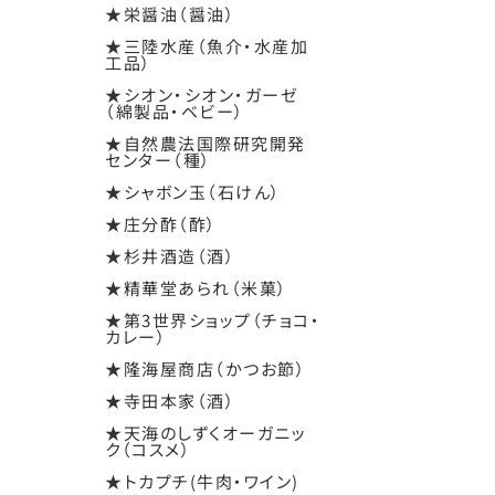
★栄醤油（醤油）
★三陸水産（魚介・水産加
工品）
★シオン・シオン・ガーゼ
（綿製品・ベビー）
★自然農法国際研究開発
センター（種）
★シャボン玉（石けん）
★庄分酢（酢）
★杉井酒造（酒）
★精華堂あられ（米菓）
★第3世界ショップ（チョコ・
カレー）
★隆海屋商店（かつお節）
★寺田本家（酒）
★天海のしずくオーガニッ
ク（コスメ）
★トカプチ(牛肉・ワイン)