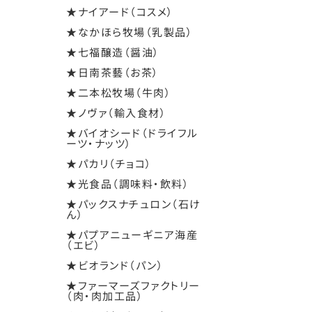
★ナイアード（コスメ）
★なかほら牧場（乳製品）
★七福醸造（醤油）
★日南茶藝（お茶）
★二本松牧場（牛肉）
★ノヴァ（輸入食材）
★バイオシード（ドライフル
ーツ・ナッツ）
★パカリ（チョコ）
★光食品（調味料・飲料）
★パックスナチュロン（石け
ん）
★パプアニューギニア海産
（エビ）
★ビオランド（パン）
★ファーマーズファクトリー
（肉・肉加工品）