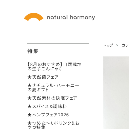
トップ
>
カ
特集
【8月のおすすめ】自然栽培
の生芋こんにゃく
★天然菌フェア
★ナチュラル・ハーモニー
の夏ギフト
★天然素材の快眠フェア
★スパイス＆調味料
★ヘンプフェア2026
★つめた～いドリンク＆お
やつ特集