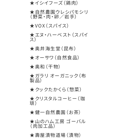
★イシイフーズ（鶏肉）
★自然農園ウレシパモシリ
（野菜・肉・卵／岩手）
★VOX（スパイス）
★エヌ・ハーベスト（スパイ
ス）
★奥井海生堂（昆布）
★オーサワ（自然食品）
★奥和（干物）
★ガラリ オーガニック（布
製品）
★クックたかくら（惣菜）
★クリスタルコーヒー（珈
琲）
★健一自然農園（お茶）
★山のハム工房 ゴーバル
（肉加工品）
★壽屋漬物道場（漬物）