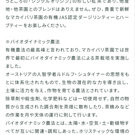
うところの「シングルオリジン」の珍しい紅茶であり、他産
地・他茶園とのブレンドはありえません。ぜひ、貴重で新鮮
なマカイバリ茶園の有機JAS認定ダージリンティーとハー
ブティーをお楽しみください。
※バイオダイナミック農法
有機農法の最高峰と言われており、マカイバリ茶園では世
界で最初にバイオダイナミック農法による茶栽培を実施し
ました。
オーストリアの人智学者ルドルフ・シュタイナーの思想をも
とに体系化されたもので、生物の潜在的な力を導き出し、
土壌に活力を与え、作物を育てる農法とされています。
除草剤や殺虫剤、化学肥料などは一切使用せず、自然の物
質から生成された調合剤を茶畑に散布したり、茶摘みなど
の作業を月や天体の運行に則して行います。
バイオダイナミック農法とは、太陽・水・空気・土・動植物す
べてが互いに関連・調和しあった、ホリスティックな環境の