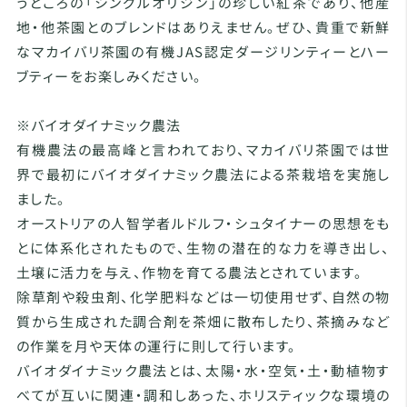
うところの「シングルオリジン」の珍しい紅茶であり、他産
地・他茶園とのブレンドはありえません。ぜひ、貴重で新鮮
なマカイバリ茶園の有機JAS認定ダージリンティーとハー
ブティーをお楽しみください。
※バイオダイナミック農法
有機農法の最高峰と言われており、マカイバリ茶園では世
界で最初にバイオダイナミック農法による茶栽培を実施し
ました。
オーストリアの人智学者ルドルフ・シュタイナーの思想をも
とに体系化されたもので、生物の潜在的な力を導き出し、
土壌に活力を与え、作物を育てる農法とされています。
除草剤や殺虫剤、化学肥料などは一切使用せず、自然の物
質から生成された調合剤を茶畑に散布したり、茶摘みなど
の作業を月や天体の運行に則して行います。
バイオダイナミック農法とは、太陽・水・空気・土・動植物す
べてが互いに関連・調和しあった、ホリスティックな環境の