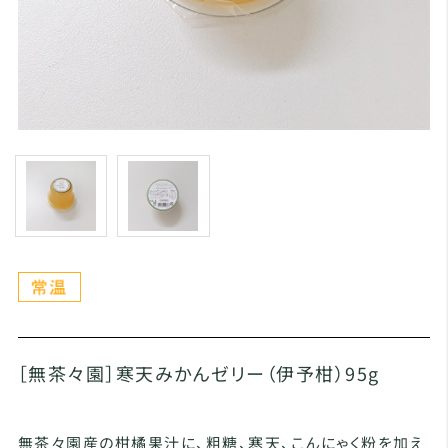
［無茶々園］寒天みかんゼリー（伊予柑）95g
無茶々園産の柑橘果汁に、粗糖、寒天、こんにゃく粉を加え