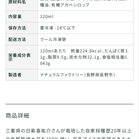
原材料名
種油、有機アガベシロップ
内容量
120ml
保存方法
要冷凍 -18℃以下
配送方法
クール冷凍便
120mlあたり 熱量224.8kcal、たんぱく質3.
栄養成分表
1g、脂質9.5g、炭水化物32.1g、食塩相当量0.
示
043g
製造者
ナチュラルファクトリー（長野県長野市）
商品詳細
三重県の日紫喜祐介さんが栽培した自家採種歴20年以上
の自然栽培大豆を100％使い、豆乳アイスで定評のあるナ