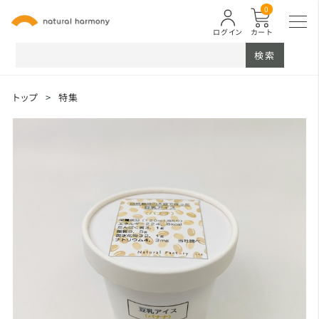
0
ログイン
カート
検索
トップ
>
特集