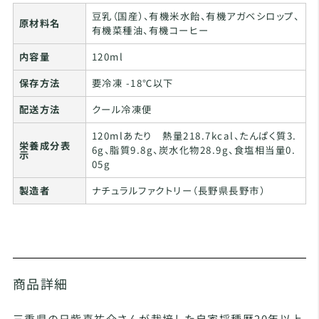
豆乳（国産）、有機米水飴、有機アガベシロップ、
原材料名
有機菜種油、有機コーヒー
内容量
120ml
保存方法
要冷凍 -18℃以下
配送方法
クール冷凍便
120mlあたり 熱量218.7kcal、たんぱく質3.
栄養成分表
6g、脂質9.8g、炭水化物28.9g、食塩相当量0.
示
05g
製造者
ナチュラルファクトリー（長野県長野市）
商品詳細
三重県の日紫喜祐介さんが栽培した自家採種歴20年以上