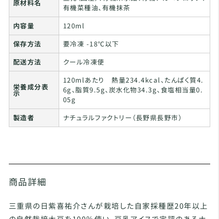
原材料名
有機菜種油、有機抹茶
内容量
120ml
保存方法
要冷凍 -18℃以下
配送方法
クール冷凍便
120mlあたり 熱量234.4kcal、たんぱく質4.
栄養成分表
6g、脂質9.5g、炭水化物34.3g、食塩相当量0.
示
05g
製造者
ナチュラルファクトリー（長野県長野市）
商品詳細
三重県の日紫喜祐介さんが栽培した自家採種歴20年以上
の自然栽培大豆を100％使い、豆乳アイスで定評のあるナ