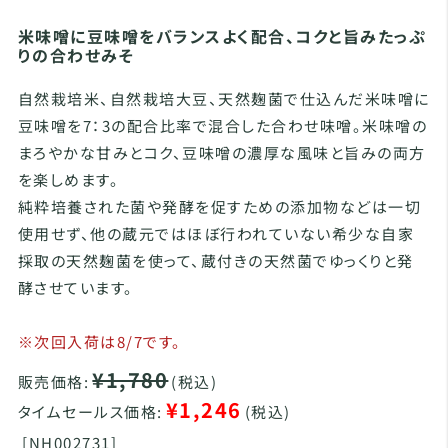
米味噌に豆味噌をバランスよく配合、コクと旨みたっぷ
りの合わせみそ
自然栽培米、自然栽培大豆、天然麹菌で仕込んだ米味噌に
豆味噌を7：3の配合比率で混合した合わせ味噌。米味噌の
まろやかな甘みとコク、豆味噌の濃厚な風味と旨みの両方
を楽しめます。
純粋培養された菌や発酵を促すための添加物などは一切
使用せず、他の蔵元ではほぼ行われていない希少な自家
採取の天然麹菌を使って、蔵付きの天然菌でゆっくりと発
酵させています。
※次回入荷は8/7です。
¥1,780
販売価格:
(税込)
¥1,246
タイムセールス価格:
(税込)
[
NH002731]