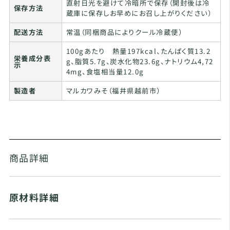
直射日光を避けて冷暗所で保存（開封後は冷
保存方法
蔵庫に保存しお早めにお召し上がりください）
配送方法
常温（同梱商品によりクール冷蔵便）
100gあたり 熱量197kcal、たんぱく質13.2
栄養成分表
g、脂質5.7g、炭水化物23.6g、ナトリウム4,72
示
4mg、食塩相当量12.0g
製造者
マルカワみそ（福井県越前市）
商品詳細
原材料詳細