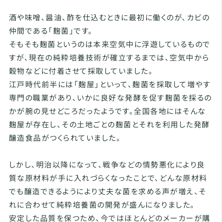
酒や味噌、醤油、酢を仕込むときに最初に働くのが、カビの
仲間である「麹菌」です。
そもそも麹菌というのは本来空気中に浮遊しているもので
すが、現在の純粋培養技術が確立するまでは、空気中から
穀物などに付着させて採取していました。
江戸時代前半には「麹屋」といって、麹菌を採取して増やす
専門の職業があり、いかに良好な発酵を促す麹菌を採るの
かが腕の見せどころだったようです。全国各地にはそんな
麹屋が存在し、その土地ごとの麹菌とそれを利用した発酵
醸造食品がつくられていました。
しかし、明治以降になって、戦争などの情勢悪化により良
質な原材料が手に入れづらくなったことで、どんな原材料
でも醸造できるようにより丈夫な菌を求める声が増え、そ
れに合わせて純粋培養菌の開発が盛んになりました。
安定した品質を保つため、今ではほとんどのメーカーが購