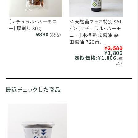
［ナチュラル・ハーモニ
＜天然菌フェア特別SAL
ー］厚削り 80g
E＞［ナチュラル・ハーモ
¥880
ニー］木桶熟成醤油 森
（税込）
田醤油 720ml
¥2,580
¥1,806
定期価格:
¥1,806
（税
込）
最近チェックした商品