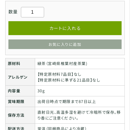
数量
カートに入れる
お気に入りに追加
原材料
緑茶（宮崎県椎葉村産茶葉)
【特定原材料7品目】なし
アレルゲン
【特定原材料に準ずる21品目】なし
内容量
30g
賞味期限
出荷日時点で期限まで87日以上
直射日光、高温多湿を避けて冷暗所で保存。移
保存方法
り香にご注意ください。
配送方法
常温（同梱商品により冷蔵）