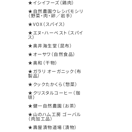
★イシイフーズ（鶏肉）
★自然農園ウレシパモシリ
（野菜・肉・卵／岩手）
★VOX（スパイス）
★エヌ・ハーベスト（スパイ
ス）
★奥井海生堂（昆布）
★オーサワ（自然食品）
★奥和（干物）
★ガラリ オーガニック（布
製品）
★クックたかくら（惣菜）
★クリスタルコーヒー（珈
琲）
★健一自然農園（お茶）
★山のハム工房 ゴーバル
（肉加工品）
★壽屋漬物道場（漬物）