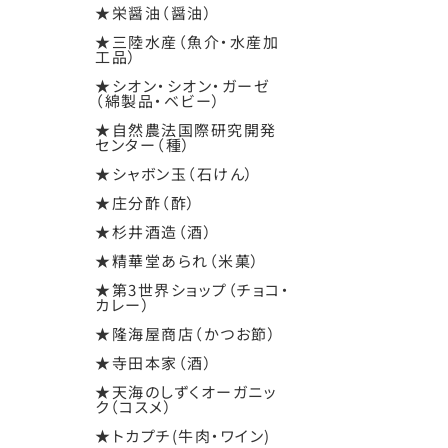
★栄醤油（醤油）
★三陸水産（魚介・水産加
工品）
★シオン・シオン・ガーゼ
（綿製品・ベビー）
★自然農法国際研究開発
センター（種）
★シャボン玉（石けん）
★庄分酢（酢）
★杉井酒造（酒）
★精華堂あられ（米菓）
★第3世界ショップ（チョコ・
カレー）
★隆海屋商店（かつお節）
★寺田本家（酒）
★天海のしずくオーガニッ
ク（コスメ）
★トカプチ(牛肉・ワイン)