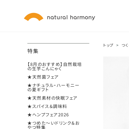
トップ
>
つく
特集
【8月のおすすめ】自然栽培
の生芋こんにゃく
★天然菌フェア
★ナチュラル・ハーモニー
の夏ギフト
★天然素材の快眠フェア
★スパイス＆調味料
★ヘンプフェア2026
★つめた～いドリンク＆お
やつ特集