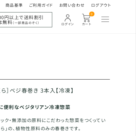
商品基準
ご利用ガイド
お問い合わせ
ログアウト
0
000円以上で送料割引
は無料
（一部商品のぞく）
ログイン
カート
くら］ベジ春巻き 3本入【冷凍】
に便利なベジタリアン冷凍惣菜
ック・無添加の原料にこだわった惣菜をつくってい
くら」の、植物性原料のみの春巻きです。