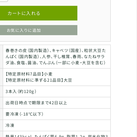
カートに入れる
お気に入りに追加
春巻きの皮（国内製造）、キャベツ（国産）、粒状大豆た
んぱく（国内製造）、人参、干し椎茸、春雨、なたねサラ
ダ油、食塩、醤油、でんぷん（一部に小麦・大豆を含む）
【特定原材料7品目】小麦
【特定原材料に準ずる21品目】大豆
3本入（約120g）
出荷日時点で期限まで42日以上
要冷凍（-18℃以下）
冷凍
熱量143kcal、たんぱく質6.9g、脂質1.2g、炭水化物3