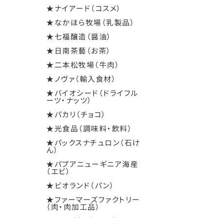
★ナイアード（コスメ）
★なかほら牧場（乳製品）
★七福醸造（醤油）
★日南茶藝（お茶）
★二本松牧場（牛肉）
★ノヴァ（輸入食材）
★バイオシード（ドライフル
ーツ・ナッツ）
★パカリ（チョコ）
★光食品（調味料・飲料）
★パックスナチュロン（石け
ん）
★パプアニューギニア海産
（エビ）
★ビオランド（パン）
★ファーマーズファクトリー
（肉・肉加工品）