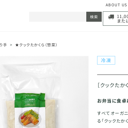
ABOUT US
11,
検索
また
り手
>
★クックたかくら（惣菜）
［クックたか
お弁当に食卓
すべてオーガニ
る「クックたか