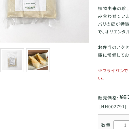
植物由来の珍
み合わせていま
パリの皮が特徴
で、オリエンタ
お弁当のアクセ
庫に常備してお
※フライパン
い。
¥6
販売価格:
[
NH002791]
数量