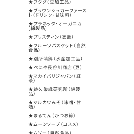
★フクダ（豆加工品）
★ブラウンシュガーファース
ト（ドリンク・甘味料）
★プラネッタ・オーガニカ
(綿製品)
★プリスティン（衣服）
★フルーツバスケット（自然
食品）
★別所蒲鉾（水産加工品）
★べにや長谷川商店（豆）
★マカイバリジャパン（紅
茶）
★益久染織研究所（綿製
品）
★マルカワみそ（味噌・甘
酒）
★まるてん（かつお節）
★ムーンソープ（コスメ）
★ムソー（自然食品）