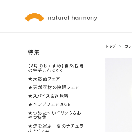
トップ
>
カ
特集
【8月のおすすめ】自然栽培
の生芋こんにゃく
★天然菌フェア
★天然素材の快眠フェア
★スパイス＆調味料
★ヘンプフェア2026
★つめた～いドリンク＆お
やつ特集
★涼を運ぶ 夏のナチュラ
ルアイテム