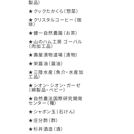
製品）
★クックたかくら（惣菜）
★クリスタルコーヒー（珈
琲）
★健一自然農園（お茶）
★山のハム工房 ゴーバル
（肉加工品）
★壽屋漬物道場（漬物）
★栄醤油（醤油）
★三陸水産（魚介・水産加
工品）
★シオン・シオン・ガーゼ
（綿製品・ベビー）
★自然農法国際研究開発
センター（種）
★シャボン玉（石けん）
★庄分酢（酢）
★杉井酒造（酒）