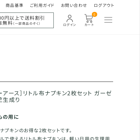
商品基準
ご利用ガイド
お問い合わせ
ログアウト
0
000円以上で送料割引
は無料
（一部商品のぞく）
ログイン
カート
ン・アース］リトル布ナプキン2枚セット ガーゼ
竺生成り
もの用に
ナプキンのお得な2枚セットです。
ルで使えるリトル布ナプキンは、軽い日用の生理用