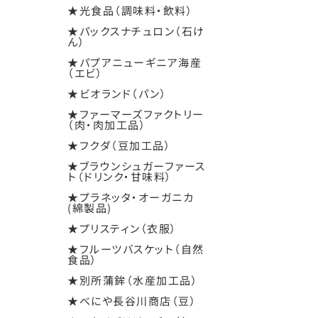
★光食品（調味料・飲料）
★パックスナチュロン（石け
ん）
★パプアニューギニア海産
（エビ）
★ビオランド（パン）
★ファーマーズファクトリー
（肉・肉加工品）
★フクダ（豆加工品）
★ブラウンシュガーファース
ト（ドリンク・甘味料）
★プラネッタ・オーガニカ
(綿製品)
★プリスティン（衣服）
★フルーツバスケット（自然
食品）
★別所蒲鉾（水産加工品）
★べにや長谷川商店（豆）