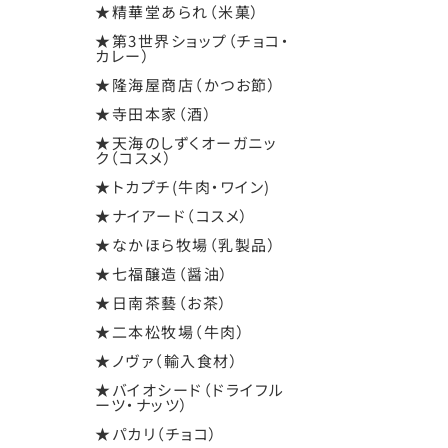
★精華堂あられ（米菓）
★第3世界ショップ（チョコ・
カレー）
★隆海屋商店（かつお節）
★寺田本家（酒）
★天海のしずくオーガニッ
ク（コスメ）
★トカプチ(牛肉・ワイン)
★ナイアード（コスメ）
★なかほら牧場（乳製品）
★七福醸造（醤油）
★日南茶藝（お茶）
★二本松牧場（牛肉）
★ノヴァ（輸入食材）
★バイオシード（ドライフル
ーツ・ナッツ）
★パカリ（チョコ）