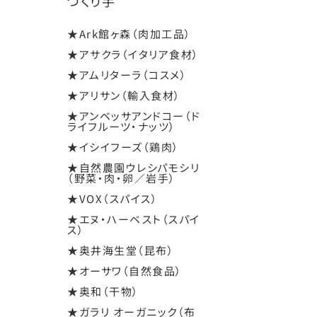
つくり手
★Ark館ヶ森（肉加工品）
★アサクラ（イタリア食材）
★アムリターラ（コスメ）
★アリサン（輸入食材）
★アンベッサアンドコー（ド
ライフルーツ・ナッツ）
★イシイフーズ（鶏肉）
★自然農園ウレシパモシリ
（野菜・肉・卵／岩手）
★VOX（スパイス）
★エヌ・ハーベスト（スパイ
ス）
★奥井海生堂（昆布）
★オーサワ（自然食品）
★奥和（干物）
★ガラリ オーガニック（布