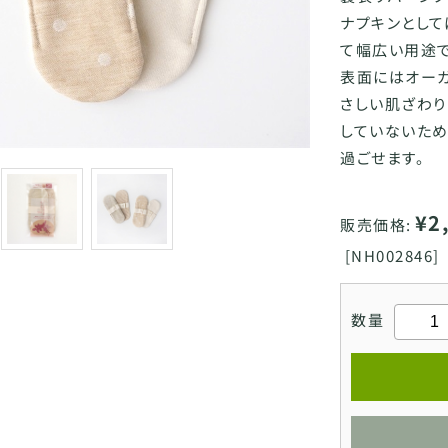
ナプキンとして
て幅広い用途
表面にはオーガ
さしい肌ざわ
していないた
過ごせます。
¥2
販売価格:
[
NH002846]
数量