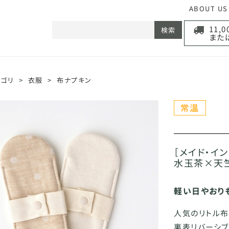
ABOUT US
11,
検索
また
テゴリ
>
衣服
>
布ナプキン
［メイド・イ
水玉茶×天
軽い日やおり
人気のリトル布
裏表リバーシブ