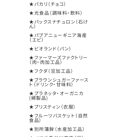
★パカリ（チョコ）
★光食品（調味料・飲料）
★パックスナチュロン（石け
ん）
★パプアニューギニア海産
（エビ）
★ビオランド（パン）
★ファーマーズファクトリー
（肉・肉加工品）
★フクダ（豆加工品）
★ブラウンシュガーファース
ト（ドリンク・甘味料）
★プラネッタ・オーガニカ
(綿製品)
★プリスティン（衣服）
★フルーツバスケット（自然
食品）
★別所蒲鉾（水産加工品）