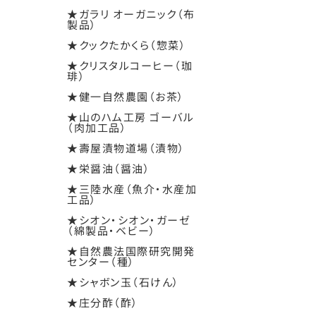
★ガラリ オーガニック（布
製品）
★クックたかくら（惣菜）
★クリスタルコーヒー（珈
琲）
★健一自然農園（お茶）
★山のハム工房 ゴーバル
（肉加工品）
★壽屋漬物道場（漬物）
★栄醤油（醤油）
★三陸水産（魚介・水産加
工品）
★シオン・シオン・ガーゼ
（綿製品・ベビー）
★自然農法国際研究開発
センター（種）
★シャボン玉（石けん）
★庄分酢（酢）