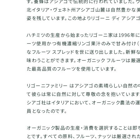
す。養蜂はアシアゴで伝統的に行われていました。ヴ
北イタリア・ヴェネト州アシアゴ山麓は自然豊かな
姿を残しています。この地よりリゴーニ ディ アシア
ハチミツの生産から始まったリゴーニ家は1996年に1
ーツ使用かつ有機濃縮リンゴ果汁のみで甘み付け（
なフルーツ スプレッドを世に送り出しました。新鮮
味わうことができます。オーガニック フルーツは厳
た最高品質のフルーツを使用しています。
リゴーニファミリー はアシアゴの素晴らしい自然の
て彼らは常に自然に対して尊敬の念を抱いています。
シアゴ社はイタリアにおいて、オーガニック農法の
員となったのです。
オーガニック製品の生産・消費を選択することは即
とです。すべての原料、フルーツ、ナッツは厳選され