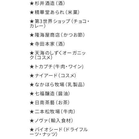
★杉井酒造（酒）
★精華堂あられ（米菓）
★第3世界ショップ（チョコ・
カレー）
★隆海屋商店（かつお節）
★寺田本家（酒）
★天海のしずくオーガニッ
ク（コスメ）
★トカプチ(牛肉・ワイン)
★ナイアード（コスメ）
★なかほら牧場（乳製品）
★七福醸造（醤油）
★日南茶藝（お茶）
★二本松牧場（牛肉）
★ノヴァ（輸入食材）
★バイオシード（ドライフル
ーツ・ナッツ）