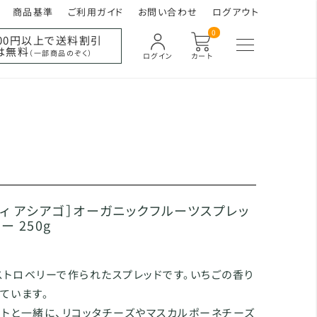
商品基準
ご利用ガイド
お問い合わせ
ログアウト
0
000円以上で送料割引
は無料
（一部商品のぞく）
ログイン
カート
ディ アシアゴ］オーガニックフルーツスプレッ
ー 250g
トロベリーで作られたスプレッドです。いちごの香り
ています。
トと一緒に、リコッタチーズやマスカルポーネチーズ