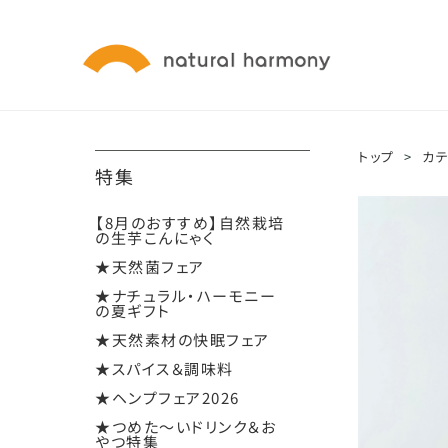
トップ
>
カ
特集
【8月のおすすめ】自然栽培
の生芋こんにゃく
★天然菌フェア
★ナチュラル・ハーモニー
の夏ギフト
★天然素材の快眠フェア
★スパイス＆調味料
★ヘンプフェア2026
★つめた～いドリンク＆お
やつ特集