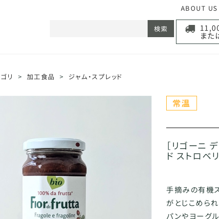
ABOUT US
11,
検索
また
テゴリ
>
加工食品
>
ジャム・スプレッド
［リゴーニ 
ド ストロベリ
手摘みの有機ス
がとじこめられ
パンやヨーグル