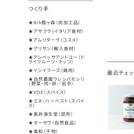
つくり手
★Ark館ヶ森（肉加工品）
★アサクラ（イタリア食材）
★アムリターラ（コスメ）
★アリサン（輸入食材）
★アンベッサアンドコー（ド
ライフルーツ・ナッツ）
★イシイフーズ（鶏肉）
最近チェ
★自然農園ウレシパモシリ
（野菜・肉・卵／岩手）
★VOX（スパイス）
★エヌ・ハーベスト（スパイ
ス）
★奥井海生堂（昆布）
★オーサワ（自然食品）
★奥和（干物）