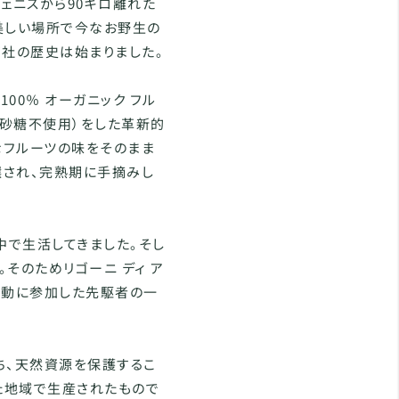
ェニスから90キロ離れた
美しい場所で今なお野生の
ゴ社の歴史は始まりました。
00％ オーガニック フル
砂糖不使用）をした革新的
なフルーツの味をそのまま
選され、完熟期に手摘みし
中で生活してきました。そし
そのためリゴーニ ディ ア
運動に参加した先駆者の一
ち、天然資源を保護するこ
た地域で生産されたもので