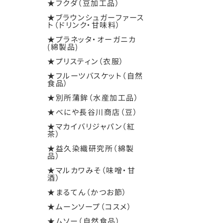
★フクダ（豆加工品）
★ブラウンシュガーファース
ト（ドリンク・甘味料）
★プラネッタ・オーガニカ
(綿製品)
★プリスティン（衣服）
★フルーツバスケット（自然
食品）
★別所蒲鉾（水産加工品）
★べにや長谷川商店（豆）
★マカイバリジャパン（紅
茶）
★益久染織研究所（綿製
品）
★マルカワみそ（味噌・甘
酒）
★まるてん（かつお節）
★ムーンソープ（コスメ）
★ムソー（自然食品）