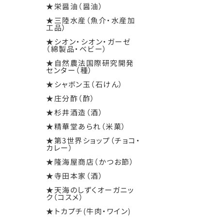
★栄醤油（醤油）
★三陸水産（魚介・水産加
工品）
★シオン・シオン・ガーゼ
（綿製品・ベビー）
★自然農法国際研究開発
センター（種）
★シャボン玉（石けん）
★庄分酢（酢）
★杉井酒造（酒）
★精華堂あられ（米菓）
★第3世界ショップ（チョコ・
カレー）
★隆海屋商店（かつお節）
★寺田本家（酒）
★天海のしずくオーガニッ
ク（コスメ）
★トカプチ(牛肉・ワイン)