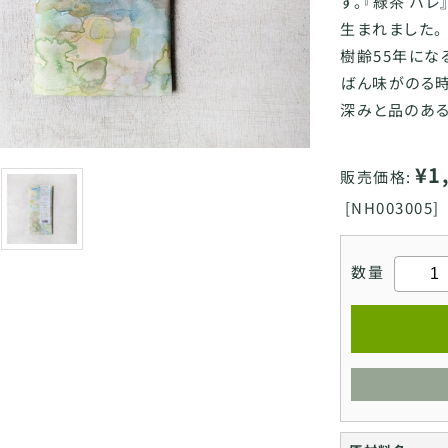
す。『緑茶 ハ
生まれました。
樹齢55年にな
ばん味がのる時
深みと品のある
¥1
販売価格:
[
NH003005]
数量