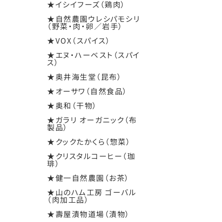
★イシイフーズ（鶏肉）
★自然農園ウレシパモシリ
（野菜・肉・卵／岩手）
★VOX（スパイス）
★エヌ・ハーベスト（スパイ
ス）
★奥井海生堂（昆布）
★オーサワ（自然食品）
★奥和（干物）
★ガラリ オーガニック（布
製品）
★クックたかくら（惣菜）
★クリスタルコーヒー（珈
琲）
★健一自然農園（お茶）
★山のハム工房 ゴーバル
（肉加工品）
★壽屋漬物道場（漬物）