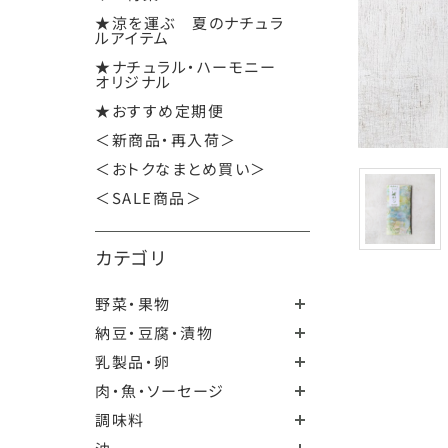
★涼を運ぶ 夏のナチュラ
ルアイテム
★ナチュラル・ハーモニー
オリジナル
★おすすめ定期便
＜新商品・再入荷＞
＜おトクなまとめ買い＞
＜SALE商品＞
カテゴリ
野菜・果物
納豆・豆腐・漬物
乳製品・卵
肉・魚・ソーセージ
調味料