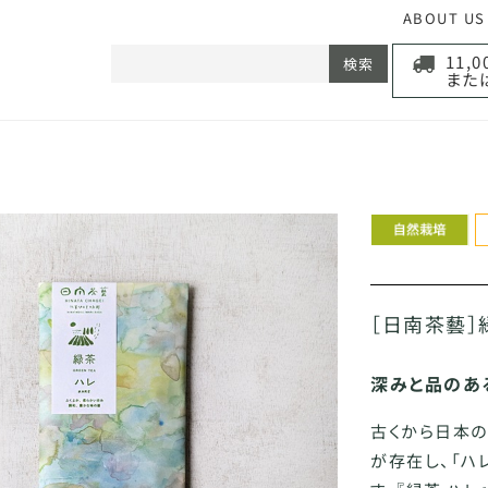
ABOUT US
11,
検索
また
［日南茶藝］緑
深みと品のあ
古くから日本の
が存在し、「ハ