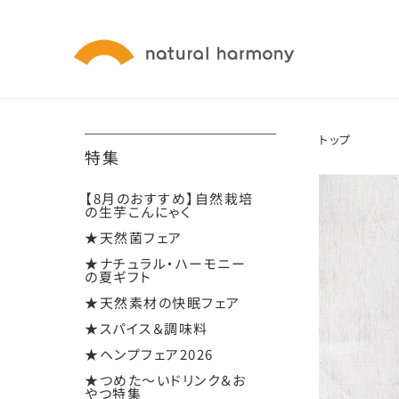
トップ
特集
【8月のおすすめ】自然栽培
の生芋こんにゃく
★天然菌フェア
★ナチュラル・ハーモニー
の夏ギフト
★天然素材の快眠フェア
★スパイス＆調味料
★ヘンプフェア2026
★つめた～いドリンク＆お
やつ特集