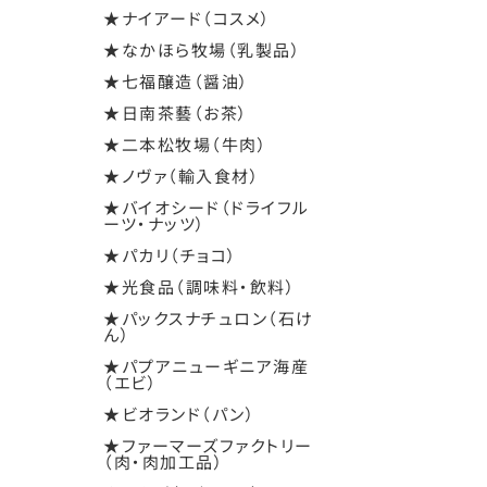
★ナイアード（コスメ）
★なかほら牧場（乳製品）
★七福醸造（醤油）
★日南茶藝（お茶）
★二本松牧場（牛肉）
★ノヴァ（輸入食材）
★バイオシード（ドライフル
ーツ・ナッツ）
★パカリ（チョコ）
★光食品（調味料・飲料）
★パックスナチュロン（石け
ん）
★パプアニューギニア海産
（エビ）
★ビオランド（パン）
★ファーマーズファクトリー
（肉・肉加工品）