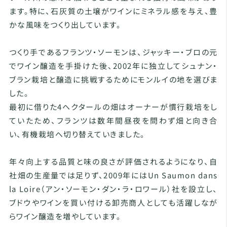
ます。特に、石灰質の土壌がワインにミネラル感を与え、豊
かな風味をつくり出しています。
つくり手であるフランツ・ソーモンは、ジャッキー・ブロの元
でワイン醸造を手掛けた後、2002年に独立してシュナン・
ブラン栽培と醸造に挑戦するためにモンルイの地を選びま
した。
最初に借りた4ヘクタールの畑はオーナーが慣行栽培をし
ていたため、フランツは数年間昼夜を問わず畑と向き合
い、有機栽培へ切り替えていきました。
年々向上する品質と味の良さが評価されるようになり、自
社畑の生産量では足りず、2009年にはUn Saumon dans
la Loire（アン・ソーモン・ダン・ラ・ロワール）社を設立し、
ブドウやワインを買い付ける卸売商人としても活躍しなが
らワイン醸造を増やしています。