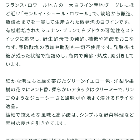
フランス・ロワール地方の一大白ワイン産地ヴーヴレにほ
ど近い「モンルイ・シュール・ロワール」で、栽培から醸造、
瓶詰めまでを一貫して生産された微発泡の白ワインです。
有機栽培されたシュナン・ブランで白ブドウの可能性をスト
イックに追求し、野生酵母での発酵、補糖や補酸をおこな
わず、亜硫酸塩の添加や助剤も一切不使用です。発酵後は
糖が残った状態で瓶詰めし、瓶内で発酵・熟成、澱引きして
います。
細かな泡立ちと緑を帯びたグリーンイエロー色。洋梨や果
樹の花々にミント香、柔らかいアタックはクリーミーで、リン
ゴのようなジューシーさと酸味が心地よく溶けるドライな
逸品。
繊細で控えめな風味と高い酸は、シンプルな野菜料理など
素材の良さを引き立てます。