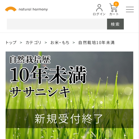
0
ログイン
カート
検索
トップ
>
カテゴリ
>
お米・もち
>
自然栽培10年未満