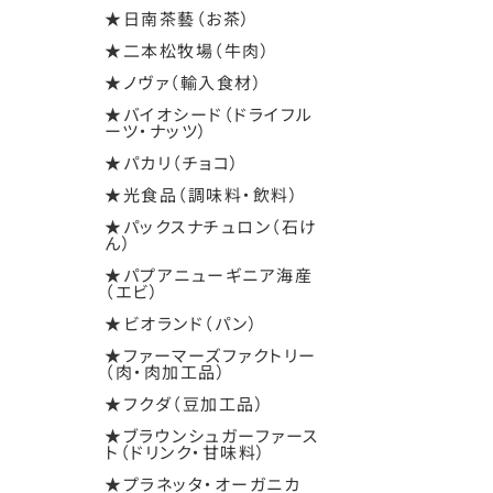
★日南茶藝（お茶）
★二本松牧場（牛肉）
★ノヴァ（輸入食材）
★バイオシード（ドライフル
ーツ・ナッツ）
★パカリ（チョコ）
★光食品（調味料・飲料）
★パックスナチュロン（石け
ん）
★パプアニューギニア海産
（エビ）
★ビオランド（パン）
★ファーマーズファクトリー
（肉・肉加工品）
★フクダ（豆加工品）
★ブラウンシュガーファース
ト（ドリンク・甘味料）
★プラネッタ・オーガニカ