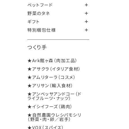
ペットフード
野菜のタネ
ギフト
特別梱包仕様
つくり手
★Ark館ヶ森（肉加工品）
★アサクラ（イタリア食材）
★アムリターラ（コスメ）
★アリサン（輸入食材）
★アンベッサアンドコー（ド
ライフルーツ・ナッツ）
★イシイフーズ（鶏肉）
★自然農園ウレシパモシリ
（野菜・肉・卵／岩手）
★VOX（スパイス）