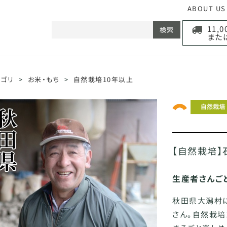
ABOUT US
11,
検索
また
テゴリ
>
お米・もち
>
自然栽培10年以上
【自然栽培】
生産者さんご
秋田県大潟村
さん。自然栽培