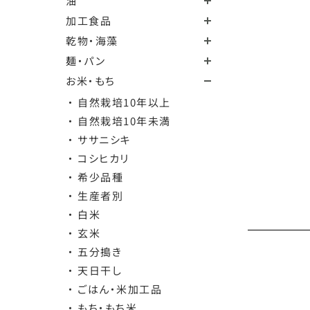
油
加工食品
乾物・海藻
麺・パン
お米・もち
・ 自然栽培10年以上
・ 自然栽培10年未満
・ ササニシキ
・ コシヒカリ
・ 希少品種
・ 生産者別
・ 白米
・ 玄米
・ 五分搗き
・ 天日干し
・ ごはん・米加工品
・ もち・もち米