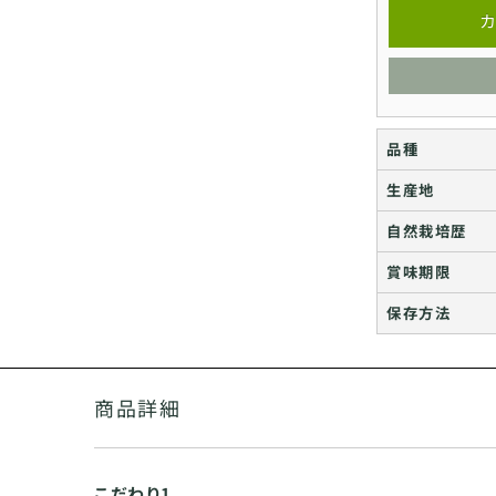
カ
品種
生産地
自然栽培歴
賞味期限
保存方法
商品詳細
こだわり1