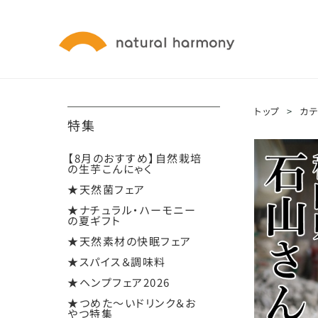
トップ
>
カ
特集
【8月のおすすめ】自然栽培
の生芋こんにゃく
★天然菌フェア
★ナチュラル・ハーモニー
の夏ギフト
★天然素材の快眠フェア
★スパイス＆調味料
★ヘンプフェア2026
★つめた～いドリンク＆お
やつ特集