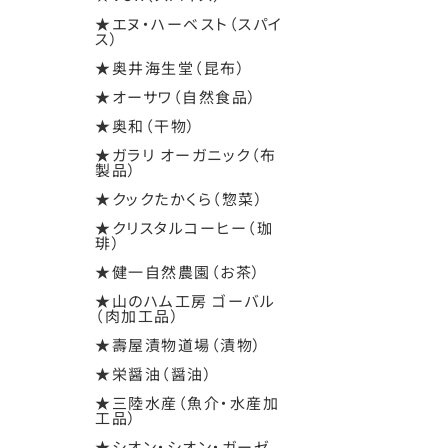
★エヌ・ハーベスト（スパイ
ス）
★奥井海生堂（昆布）
★オーサワ（自然食品）
★奥和（干物）
★ガラリ オーガニック（布
製品）
★クックたかくら（惣菜）
★クリスタルコーヒー（珈
琲）
★健一自然農園（お茶）
★山のハム工房 ゴーバル
（肉加工品）
★壽屋漬物道場（漬物）
★栄醤油（醤油）
★三陸水産（魚介・水産加
工品）
★シオン・シオン・ガーゼ