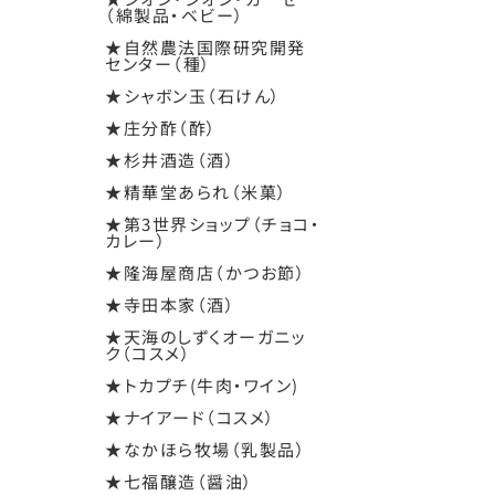
（綿製品・ベビー）
★自然農法国際研究開発
センター（種）
★シャボン玉（石けん）
★庄分酢（酢）
★杉井酒造（酒）
★精華堂あられ（米菓）
★第3世界ショップ（チョコ・
カレー）
★隆海屋商店（かつお節）
★寺田本家（酒）
★天海のしずくオーガニッ
ク（コスメ）
★トカプチ(牛肉・ワイン)
★ナイアード（コスメ）
★なかほら牧場（乳製品）
★七福醸造（醤油）