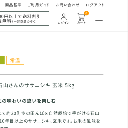
商品基準
ご利用ガイド
お問い合わせ
ログアウト
0
000円以上で送料割引
は無料
（一部商品のぞく）
ログイン
カート
石山さんのササニシキ 玄米 5kg
との味わいの違いを楽しむ
にて約20町歩の田んぼを自然栽培で手がける石山
10年目以上のササニシキ、玄米です。お米の風味を