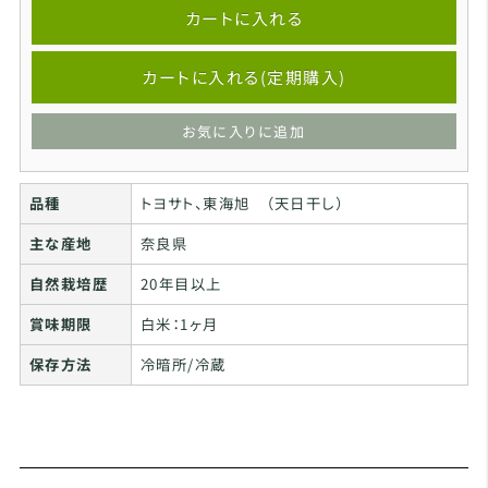
カートに入れる
カートに入れる(定期購入)
お気に入りに追加
品種
トヨサト、東海旭 （天日干し）
主な産地
奈良県
自然栽培歴
20年目以上
賞味期限
白米：1ヶ月
保存方法
冷暗所/冷蔵