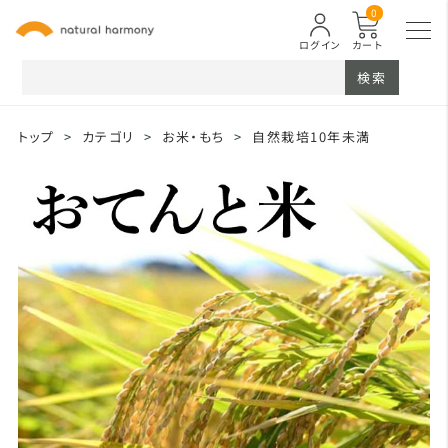
0
ログイン
カート
検索
トップ
>
カテゴリ
>
お米・もち
>
自然栽培10年未満